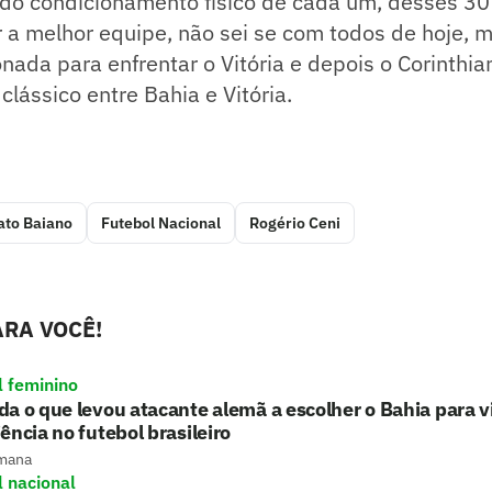
 do condicionamento físico de cada um, desses 30
 a melhor equipe, não sei se com todos de hoje, 
nada para enfrentar o Vitória e depois o Corinthian
clássico entre Bahia e Vitória.
to Baiano
Futebol Nacional
Rogério Ceni
RA VOCÊ!
l feminino
a o que levou atacante alemã a escolher o Bahia para v
ência no futebol brasileiro
mana
l nacional