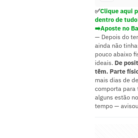
✅
Clique aqui 
dentro de tudo
➡️Aposte no Ba
— Depois do ter
ainda não tinh
pouco abaixo f
ideais.
De posi
têm. Parte físi
mais dias de de
comporta para 
alguns estão no
tempo — avisou