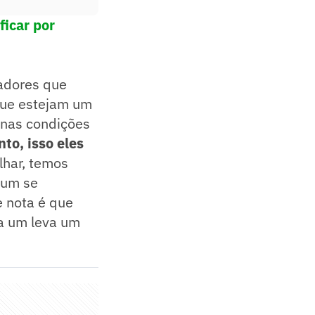
ficar por
gadores que
 que estejam um
 nas condições
to, isso eles
har, temos
 um se
e nota é que
da um leva um