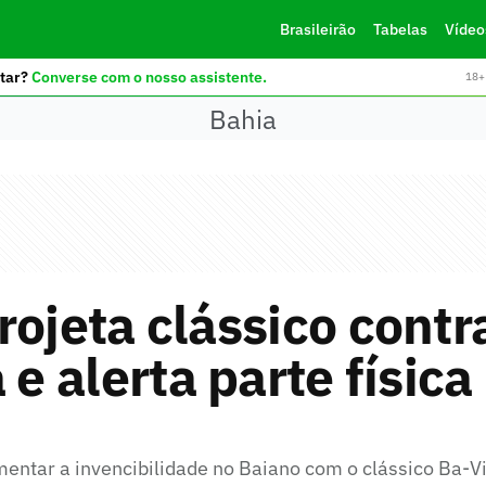
Brasileirão
Tabelas
Vídeo
tar?
Converse com o nosso assistente.
18+ 
Bahia
rojeta clássico contr
a e alerta parte física
mentar a invencibilidade no Baiano com o clássico Ba-V