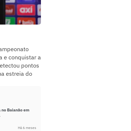
 Campeonato
a e conquistar a
detectou pontos
a estreia do
a no Baianão em
l
Há 6 meses