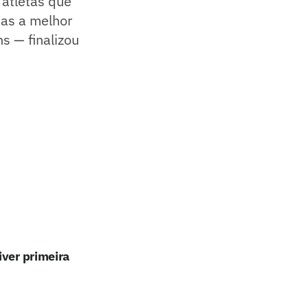
 atletas que
mas a melhor
s — finalizou
iver primeira