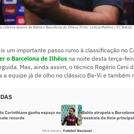
 coletiva depois de Bahia x Barcelona de Ilhéus (Foto: Letícia Martins / EC Bahia)
is um importante passo rumo à classificação no
er o Barcelona de Ilhéus
na noite desta terça-feir
seguida. Mas, ainda assim, o técnico Rogério Ceni 
 a equipe já de olho no clássico Ba-Vi e também n
ADAS
 do Corinthians ganha espaço no
Bahia atropela o Barcelon
 bate recorde
reestreia do time principa
Há 6 meses
Futebol Nacional