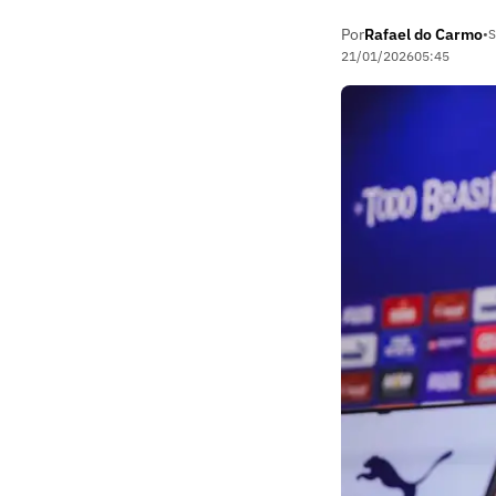
Por
Rafael do Carmo
•
S
21/01/2026
05:45