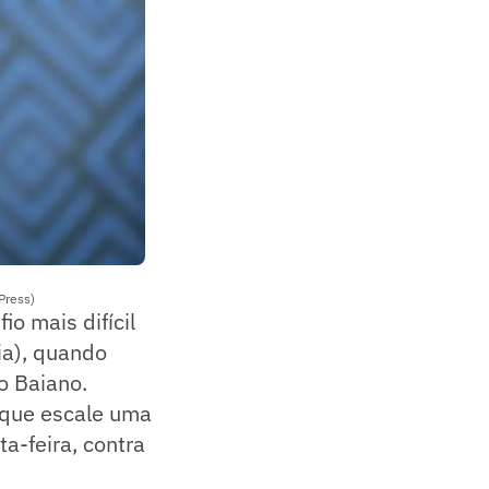
 Press)
o mais difícil
ia), quando
o Baiano.
l que escale uma
ta-feira, contra