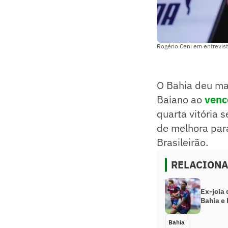
Rogério Ceni em entrevista
O Bahia deu ma
Baiano ao
venc
quarta vitória 
de melhora para
Brasileirão.
RELACION
Ex-joia
Bahia e
Bahia