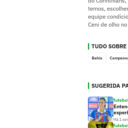
do Corinthians,
temos, escolher
equipe condicio
Ceni de olho no 
TUDO SOBRE
Bahia
Campeona
SUGERIDA PA
futebo
Entend
experi
Há 1 se
futebo