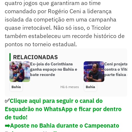
quatro jogos que garantiram ao time
comandado por Rogério Ceni a liderança
isolada da competição em uma campanha
quase irretocável. Não só isso, o Tricolor
também estabeleceu um recorde histórico de
pontos no torneio estadual.
RELACIONADAS
Ex-joia do Corinthians
Ceni projeta c
ganha espaço no Bahia e
contra o Vitóri
bate recorde
parte física d
Bahia
Há 6 meses
Bahia
✅
Clique aqui para seguir o canal do
Esquadrão no WhatsApp e ficar por dentro
de tudo!
➡️Aposte no Bahia durante o Campeonato