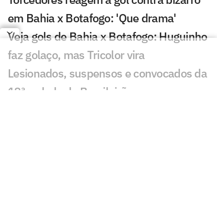
em Bahia x Botafogo: 'Que drama'
Veja gols de Bahia x Botafogo: Huguinho
faz golaço, mas Tricolor vira
Lesionados, suspensos e convocados da
18ª rodada do Brasileirão
Bahia x Botafogo: onde assistir e
prováveis escalações do jogo pelo
Brasileirão
Veja gols em Coritiba x Bahia: Lavega e
Breno Lopes viram para o Coxa
Coritiba e Bahia: onde assistir, horário e