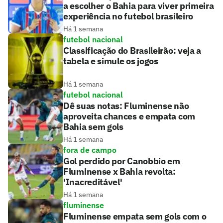
a escolher o Bahia para viver primeira
experiência no futebol brasileiro
Há 1 semana
futebol nacional
Classificação do Brasileirão: veja a
tabela e simule os jogos
Há 1 semana
futebol nacional
Dê suas notas: Fluminense não
aproveita chances e empata com
Bahia sem gols
Há 1 semana
fora de campo
Gol perdido por Canobbio em
Fluminense x Bahia revolta:
'Inacreditável'
Há 1 semana
fluminense
Fluminense empata sem gols com o