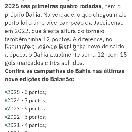
2026 nas primeiras quatro rodadas
, nem o
próprio Bahia. Na verdade, o que chegou mais
perto foi o time vice-campeão da Jacuipense
em 2022, que à esta altura do torneio
também tinha 12 pontos. A diferença, no
Enquanto o Leão do Sisal tinha nove de saldo
entanto, está no saldo de gols.
à época, o Bahia atualmente soma 12, com 15
gols marcados e três sofridos.
Confira as campanhas do Bahia nas últimas
nove edições do Baianão:
2025 - 5 pontos;
2024 - 7 pontos;
2023 - 9 pontos;
2022 - 6 pontos;
2021 - 4 pontos;