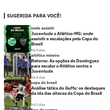
SUGERIDA PARA VOCÊ!
onde assistir
Juventude x Atlético-MG: onde
assistir e escalações pela Copa do
Brasil
Há 4 dias
atlético mineiro
Retorno: As opções de Domínguez
para escalar o Atlético contra o
Juventude
Há 4 dias
copa do brasil
Análise tática do Guffo: os destaques
da ida das oitavas da Copa do Brasil
Há 5 dias
fora de campo