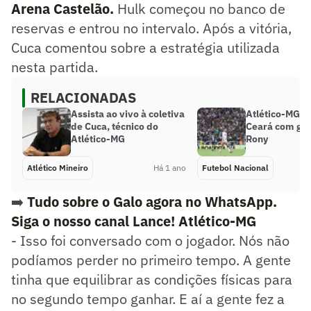
Arena Castelão.
Hulk começou no banco de
reservas e entrou no intervalo. Após a vitória,
Cuca comentou sobre a estratégia utilizada
nesta partida.
RELACIONADAS
Assista ao vivo à coletiva
Atlético-MG d
de Cuca, técnico do
Ceará com gol
Atlético-MG
Rony
Atlético Mineiro
Há 1 ano
Futebol Nacional
➡️
Tudo sobre o Galo agora no WhatsApp.
Siga o nosso canal Lance! Atlético-MG
- Isso foi conversado com o jogador. Nós não
podíamos perder no primeiro tempo. A gente
tinha que equilibrar as condições físicas para
no segundo tempo ganhar. E aí a gente fez a