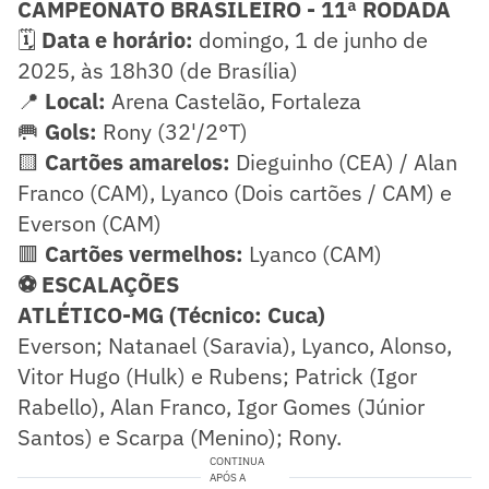
CAMPEONATO BRASILEIRO - 11ª RODADA
🗓️
Data e horário:
domingo, 1 de junho de
2025, às 18h30 (de Brasília)
📍
Local:
Arena Castelão, Fortaleza
🥅
Gols:
Rony (32'/2°T)
🟨
Cartões amarelos:
Dieguinho (CEA) / Alan
Franco (CAM), Lyanco (Dois cartões / CAM) e
Everson (CAM)
🟥
Cartões vermelhos:
Lyanco (CAM)
⚽ ESCALAÇÕES
ATLÉTICO-MG (Técnico: Cuca)
Everson; Natanael (Saravia), Lyanco, Alonso,
Vitor Hugo (Hulk) e Rubens; Patrick (Igor
Rabello), Alan Franco, Igor Gomes (Júnior
Santos) e Scarpa (Menino); Rony.
CONTINUA
APÓS A