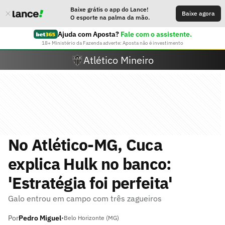
Baixe grátis o app do Lance!
Baixe agora
O esporte na palma da mão.
Ajuda com Aposta?
Fale com o assistente.
18+ Ministério da Fazenda adverte: Aposta não é investimento
Atlético Mineiro
No Atlético-MG, Cuca
explica Hulk no banco:
'Estratégia foi perfeita'
Galo entrou em campo com três zagueiros
Por
Pedro Miguel
•
Belo Horizonte (MG)