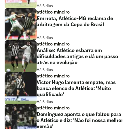
Há 5 dias
atlético mineiro
Em nota, Atlético-MG reclama de
arbitragem da Copa do Brasil
Há 5 dias
atlético mineiro
Análise: Atlético esbarra em
dificuldades antigas e dá um passo
atrás na evolução
Há 5 dias
atlético mineiro
Victor Hugo lamenta empate, mas
banca elenco do Atlético: 'Muito
qualificado'
Há 6 dias
atlético mineiro
Domínguez aponta o que faltou para
o Atlético e diz: 'Não foi nossa melhor
versão'