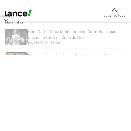
voltar ao topo
Mais lidas
Com Garro, Diniz define time do Corinthians para
encarar o Inter na Copa do Brasil
02/08/2026 - 18:38
Neto aponta culpado em derrota do Corinthians
diante do Internacional
03/08/2026 - 05:40
Times
Futebol Nacional
Atlético Mineiro
Futebol Internacional
Brasileirão Série A
Bahia
Esportes
Libertadores
Copa do Brasil