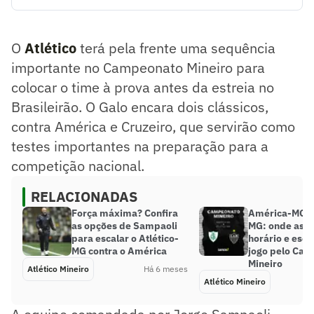
O Atlético terá pela frente uma sequência importante no
Campeonato Mineiro para colocar o time à prova antes da
estreia no Brasileirão. O Galo encara dois clássicos, contra
O
Atlético
terá pela frente uma sequência
América e Cruzeiro, que servirão como testes importantes
na preparação para a competição nacional.
importante no Campeonato Mineiro para
Resumo supervisionado pelo jornalista!
colocar o time à prova antes da estreia no
Brasileirão. O Galo encara dois clássicos,
contra América e Cruzeiro, que servirão como
testes importantes na preparação para a
competição nacional.
RELACIONADAS
Força máxima? Confira
América-MG x 
as opções de Sampaoli
MG: onde assis
para escalar o Atlético-
horário e esca
MG contra o América
jogo pelo Ca
Mineiro
Atlético Mineiro
Há 6 meses
Atlético Mineiro