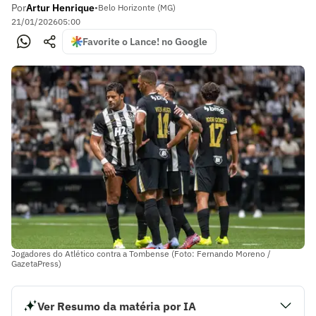
Por
Artur Henrique
•
Belo Horizonte (MG)
21/01/2026
05:00
Favorite o Lance! no Google
Jogadores do Atlético contra a Tombense (Foto: Fernando Moreno /
GazetaPress)
Ver Resumo da matéria por IA