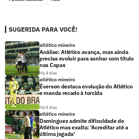
SUGERIDA PARA VOCÊ!
atlético mineiro
Análise: Atlético avança, mas ainda
precisa evoluir para sonhar com título
nas Copas
Há 4 dias
atlético mineiro
Éverson destaca evolução do Atlético
e manda recado à torcida
Há 4 dias
atlético mineiro
Domínguez admite dificuldade do
Atlético mas exalta: 'Acreditar até a
última jogada'