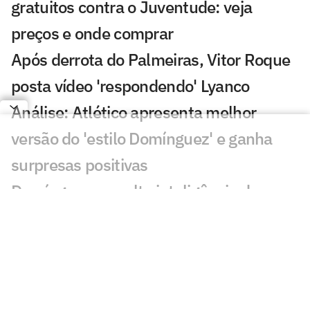
gratuitos contra o Juventude: veja
preços e onde comprar
Após derrota do Palmeiras, Vitor Roque
posta vídeo 'respondendo' Lyanco
Análise: Atlético apresenta melhor
versão do 'estilo Domínguez' e ganha
surpresas positivas
Domínguez ressalta inteligência do
Atlético e destaca: 'Temos que acreditar'
Herói da vitória, Igor Gomes desabafa
sobre situação no Atlético: 'Não tem
sido fácil'