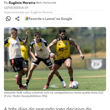
Por
Eugênio Moreira
•
Belo Horizonte
12/03/2025
15:19
Supervisionado
por
Eugênio Moreira
Favorite o Lance! no Google
Atacante Hulk voltou a treinar com os companheiros nesta quarta-feira (12)
(Foto: Pedro Souza/Atlético-MG)
A três dias do segundo jogo decisivo do