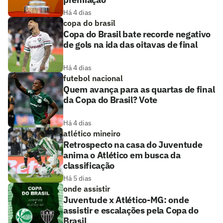
Há 4 dias
copa do brasil
Copa do Brasil bate recorde negativo
de gols na ida das oitavas de final
Há 4 dias
futebol nacional
Quem avança para as quartas de final
da Copa do Brasil? Vote
Há 4 dias
atlético mineiro
Retrospecto na casa do Juventude
anima o Atlético em busca da
classificação
Há 5 dias
onde assistir
Juventude x Atlético-MG: onde
assistir e escalações pela Copa do
Brasil