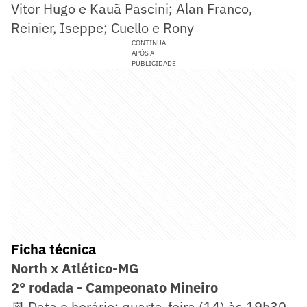
Vitor Hugo e Kauã Pascini; Alan Franco,
Reinier, Iseppe; Cuello e Rony
CONTINUA
APÓS A
PUBLICIDADE
Ficha técnica
North x Atlético-MG
2° rodada - Campeonato Mineiro
📆 Data e horário: quarta-feira (14) às 19h30