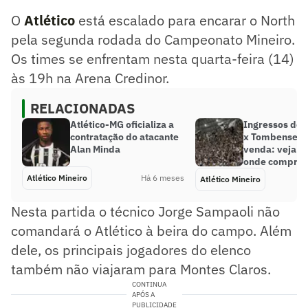
nesta quarta-feira (14) às 18h na Arena Credinor.
O
Atlético
está escalado para encarar o North
Resumo supervisionado pelo jornalista!
pela segunda rodada do Campeonato Mineiro.
Os times se enfrentam nesta quarta-feira (14)
às 19h na Arena Credinor.
RELACIONADAS
Atlético-MG oficializa a
Ingressos de 
contratação do atacante
x Tombense es
Alan Minda
venda: veja p
onde comprar
Atlético Mineiro
Há 6 meses
Atlético Mineiro
Nesta partida o técnico Jorge Sampaoli não
comandará o Atlético à beira do campo. Além
dele, os principais jogadores do elenco
também não viajaram para Montes Claros.
CONTINUA
APÓS A
PUBLICIDADE