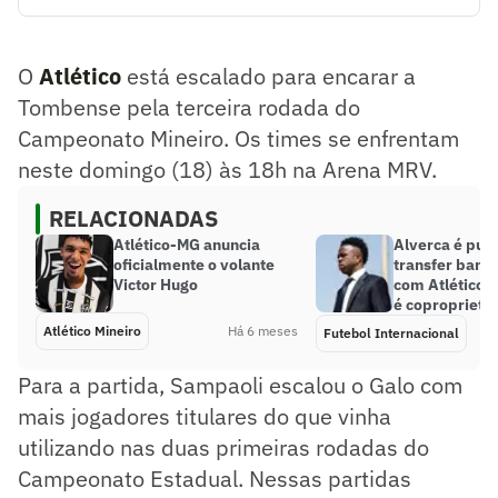
O Atlético está escalado para encarar a Tombense pela
terceira rodada do Campeonato Mineiro. Os times se
enfrentam neste domingo (18) às 18h na Arena MRV.
O
Atlético
está escalado para encarar a
Resumo supervisionado pelo jornalista!
Tombense pela terceira rodada do
Campeonato Mineiro. Os times se enfrentam
neste domingo (18) às 18h na Arena MRV.
RELACIONADAS
Atlético-MG anuncia
Alverca é pun
oficialmente o volante
transfer ban p
Victor Hugo
com Atlético-M
é coproprietár
Atlético Mineiro
Há 6 meses
Futebol Internacional
Para a partida, Sampaoli escalou o Galo com
mais jogadores titulares do que vinha
utilizando nas duas primeiras rodadas do
Campeonato Estadual. Nessas partidas