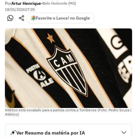
Por
Artur Henrique
•
Belo Horizonte (MG)
18/01/2026
17:05
Favorite o Lance! no Google
Atlético está escalado para a partida contra a Tombense (Foto: Pedro Souza /
Atlético)
Ver Resumo da matéria por IA