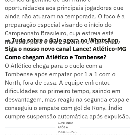
oportunidades aos principais jogadores que
ainda não atuaram na temporada. O foco é a
preparação especial visando o início do
Campeonato Brasileiro, cuja estreia está
➡️
Tudo sobre o Galo agora no WhatsApp.
marcada para o dia 28 contra o Palmeiras.
Siga o nosso novo canal Lance! Atlético-MG
Como chegam Atlético e Tombense?
O Atlético chega para o duelo com a
Tombense após empatar por 1 a 1 com o
North, fora de casa. A equipe enfrentou
dificuldades no primeiro tempo, saindo em
desvantagem, mas reagiu na segunda etapa e
conseguiu o empate com gol de Rony. Índio
cumpre suspensão automática após expulsão.
CONTINUA
APÓS A
PUBLICIDADE