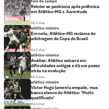
fora de campo
Reinier se posiciona após polêmica
em Atlético-MG x Juventude
Há 5 dias
atlético mineiro
Em nota, Atlético-MG reclama de
arbitragem da Copa do Brasil
Há 5 dias
atlético mineiro
Análise: Atlético esbarra em
dificuldades antigas e dá um passo
atrás na evolução
Há 5 dias
atlético mineiro
Victor Hugo lamenta empate, mas
banca elenco do Atlético: 'Muito
qualificado'
Há 5 dias