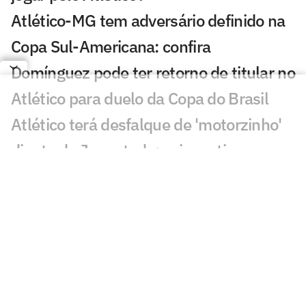
Atlético-MG tem adversário definido na
Copa Sul-Americana: confira
Domínguez pode ter retorno de titular no
Atlético para duelo da Copa do Brasil
Atlético terá desfalque de 'motorzinho'
diante do Juventude: veja motivo
Natanael 'se transforma' no Atlético e
vira peça importante no esquema de
Domínguez
Triunfo diante do Palmeiras impulsiona
Atlético na briga pela Libertadores: veja