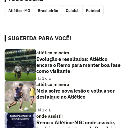
Atlético-MG
Brasileirão
Cuiabá
Futebol
SUGERIDA PARA VOCÊ!
atlético mineiro
Evolução e resultados: Atlético
encara o Remo para manter boa fase
como visitante
Há 1 dia
atlético mineiro
Meia sofre nova lesão e volta a ser
desfalque no Atlético
Há 1 dia
onde assistir
Remo x Atlético-MG: onde assistir,