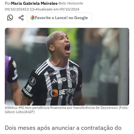
Por
Maria Gabriela Meireles
•
Belo Horizonte
09/10/2024
13:12
•
Atualizado em
09/10/2024
Favorite o Lance! no Google
Atlético-MG tem pendência financeira por transferência de Deyverson (Foto:
Gilson Lobo/AGIF)
Dois meses após anunciar a contratação do