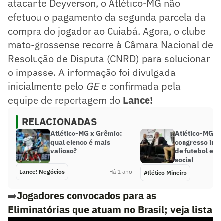
atacante Deyverson, o Atlético-MG não
efetuou o pagamento da segunda parcela da
compra do jogador ao Cuiabá. Agora, o clube
mato-grossense recorre à Câmara Nacional de
Resolução de Disputa (CNRD) para solucionar
o impasse. A informação foi divulgada
inicialmente pelo
GE
e confirmada pela
equipe de reportagem do
Lance!
RELACIONADAS
Atlético-MG x Grêmio:
Atlético-MG re
qual elenco é mais
congresso int
valioso?
de futebol e 
social
Lance! Negócios
Há 1 ano
Atlético Mineiro
➡️
Jogadores convocados para as
Eliminatórias que atuam no Brasil; veja lista