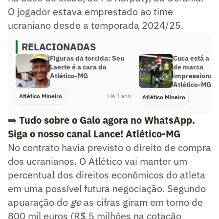
O jogador estava emprestado ao time
ucraniano desde a temporada 2024/25.
RELACIONADAS
Figuras da torcida: Seu
Cuca está a um
Laerte é a cara do
de marca
Atlético-MG
impressionant
Atlético-MG
Atlético Mineiro
Há 1 ano
Atlético Mineiro
➡️
Tudo sobre o Galo agora no WhatsApp.
Siga o nosso canal Lance! Atlético-MG
No contrato havia previsto o direito de compra
dos ucranianos. O Atlético vai manter um
percentual dos direitos econômicos do atleta
em uma possível futura negociação. Segundo
apuaração do
ge
as cifras giram em torno de
800 mil euros (R$ 5 milhões na cotação