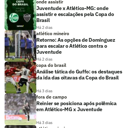
onde assistir
Juventude x Atlético-MG: onde
assistir e escalações pela Copa do
Brasil
Há 2 dias
atlético mineiro
Retorno: As opções de Domínguez
para escalar o Atlético contra o
Juventude
Há 2 dias
copa do brasil
Análise tática do Guffo: os destaques
da ida das oitavas da Copa do Brasil
Há 3 dias
fora de campo
Reinier se posiciona após polêmica
em Atlético-MG x Juventude
Há 3 dias