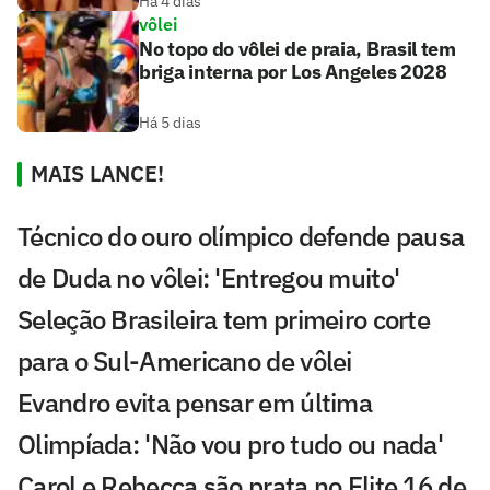
Há 4 dias
vôlei
No topo do vôlei de praia, Brasil tem
briga interna por Los Angeles 2028
Há 5 dias
MAIS LANCE!
Técnico do ouro olímpico defende pausa
de Duda no vôlei: 'Entregou muito'
Seleção Brasileira tem primeiro corte
para o Sul-Americano de vôlei
Evandro evita pensar em última
Olimpíada: 'Não vou pro tudo ou nada'
Carol e Rebecca são prata no Elite 16 de