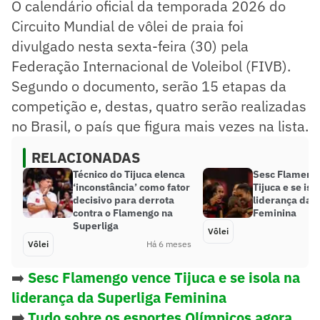
O calendário oficial da temporada 2026 do
Circuito Mundial de vôlei de praia foi
divulgado nesta sexta-feira (30) pela
Federação Internacional de Voleibol (FIVB).
Segundo o documento, serão 15 etapas da
competição e, destas, quatro serão realizadas
no Brasil, o país que figura mais vezes na lista.
RELACIONADAS
Técnico do Tijuca elenca
Sesc Flameng
‘inconstância’ como fator
Tijuca e se iso
decisivo para derrota
liderança da 
contra o Flamengo na
Feminina
Superliga
Vôlei
Vôlei
Há 6 meses
➡️
Sesc Flamengo vence Tijuca e se isola na
liderança da Superliga Feminina
➡️
Tudo sobre os esportes Olímpicos agora