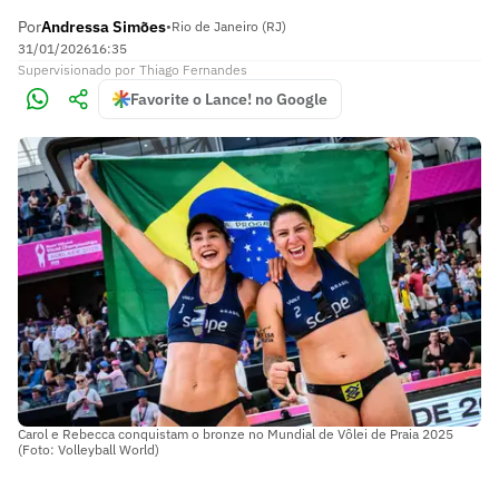
Por
Andressa Simões
•
Rio de Janeiro (RJ)
31/01/2026
16:35
Supervisionado
por
Thiago Fernandes
Favorite o Lance! no Google
Carol e Rebecca conquistam o bronze no Mundial de Vôlei de Praia 2025
(Foto: Volleyball World)