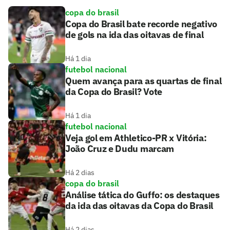
copa do brasil
Copa do Brasil bate recorde negativo
de gols na ida das oitavas de final
Há 1 dia
futebol nacional
Quem avança para as quartas de final
da Copa do Brasil? Vote
Há 1 dia
futebol nacional
Veja gol em Athletico-PR x Vitória:
João Cruz e Dudu marcam
Há 2 dias
copa do brasil
Análise tática do Guffo: os destaques
da ida das oitavas da Copa do Brasil
Há 2 dias