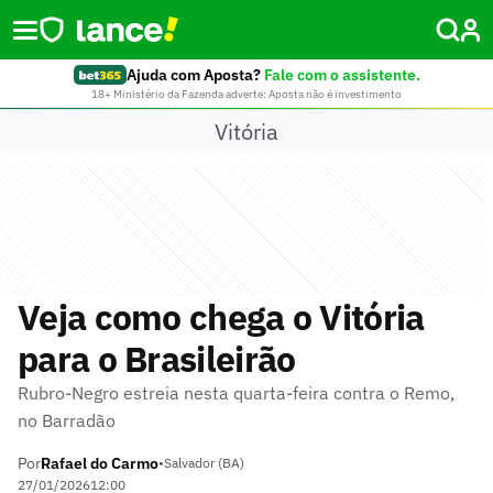
Ajuda com Aposta?
Fale com o assistente.
18+ Ministério da Fazenda adverte: Aposta não é investimento
Vitória
Veja como chega o Vitória
para o Brasileirão
Rubro-Negro estreia nesta quarta-feira contra o Remo,
no Barradão
Por
Rafael do Carmo
•
Salvador (BA)
27/01/2026
12:00