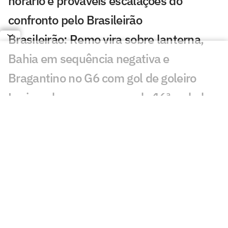
horário e prováveis escalações do
confronto pelo Brasileirão
Brasileirão: Remo vira sobre lanterna,
Bahia em sequência negativa e
Bragantino no G6 com gol de goleiro
Lesionados e suspensos da 16ª rodada
do Brasileirão
Torcida do Flamengo manda recado a
Leonardo Jardim após queda na Copa
do Brasil
Melhores momentos: Flamengo passa
vexame, perde para o Vitória e é