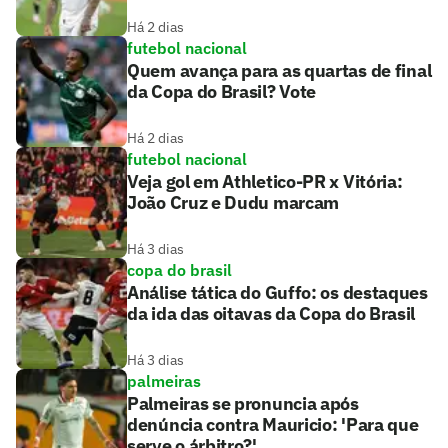
Há 2 dias
futebol nacional
Quem avança para as quartas de final
da Copa do Brasil? Vote
Há 2 dias
futebol nacional
Veja gol em Athletico-PR x Vitória:
João Cruz e Dudu marcam
Há 3 dias
copa do brasil
Análise tática do Guffo: os destaques
da ida das oitavas da Copa do Brasil
Há 3 dias
palmeiras
Palmeiras se pronuncia após
denúncia contra Mauricio: 'Para que
serve o árbitro?'