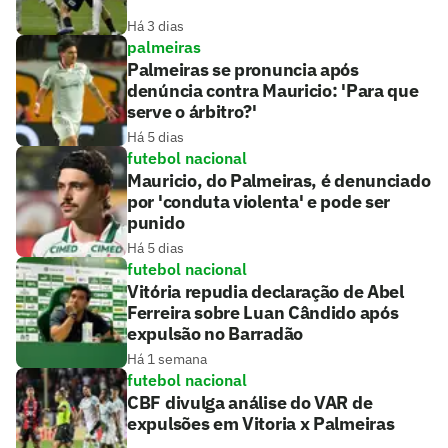
Há 3 dias
palmeiras
Palmeiras se pronuncia após
denúncia contra Mauricio: 'Para que
serve o árbitro?'
Há 5 dias
futebol nacional
Mauricio, do Palmeiras, é denunciado
por 'conduta violenta' e pode ser
punido
Há 5 dias
futebol nacional
Vitória repudia declaração de Abel
Ferreira sobre Luan Cândido após
expulsão no Barradão
Há 1 semana
futebol nacional
CBF divulga análise do VAR de
expulsões em Vitoria x Palmeiras