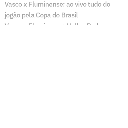
Vasco x Fluminense: ao vivo tudo do
jogão pela Copa do Brasil
Vasco x Fluminense: Hulk e Pedro
Emanuel ficam frente a frente anos após
parceria no Porto
Quais os jogos da Copa do Brasil de hoje,
sábado (01/08)
Vasco x Fluminense: o que mudou
desde a semifinal da Copa do Brasil de
2025?
Caminhos distintos: Vasco teve três
técnicos, enquanto Fluminense mantém