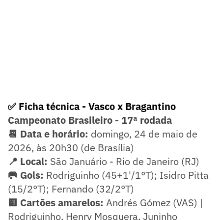
✅ Ficha técnica - Vasco x Bragantino
Campeonato Brasileiro - 17ª rodada
📆 Data e horário:
domingo, 24 de maio de
2026, às 20h30 (de Brasília)
📍 Local:
São Januário - Rio de Janeiro (RJ)
🥅 Gols:
Rodriguinho (45+1'/1°T); Isidro Pitta
(15/2°T); Fernando (32/2°T)
🟨 Cartões amarelos:
Andrés Gómez (VAS) |
Rodriguinho, Henry Mosquera, Juninho