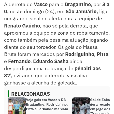
A derrota do
Vasco
para o
Bragantino
, por
3 a
0,
neste domingo (24), em
São Januário,
liga
um grande sinal de alerta para a equipe de
Renato Gaúcho
, não só pela derrota, que
aproximou a equipe da zona de rebaixamento,
como também pela péssima atuação jogando
diante do seu torcedor. Os gols do Massa
Bruta foram marcados por
Rodriguinho
,
Pitta
e
Fernando
.
Eduardo Sasha
ainda
desperdiçou uma cobrança de
pênalti aos
87',
evitando que a derrota vascaína
ganhasse a alcunha de goleada.
RELACIONADAS
Veja gols em Vasco x RB
Gol de Zakari
Bragantino: Rodriguinho,
gera recado 
Pitta e Fernando marcam
em jogo do Co
‘Traga mais’