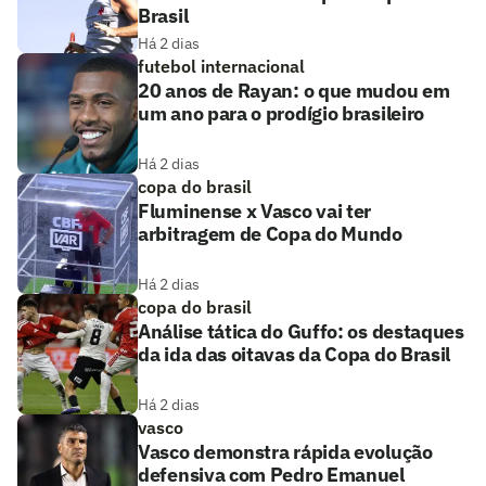
Brasil
Há 2 dias
futebol internacional
20 anos de Rayan: o que mudou em
um ano para o prodígio brasileiro
Há 2 dias
copa do brasil
Fluminense x Vasco vai ter
arbitragem de Copa do Mundo
Há 2 dias
copa do brasil
Análise tática do Guffo: os destaques
da ida das oitavas da Copa do Brasil
Há 2 dias
vasco
Vasco demonstra rápida evolução
defensiva com Pedro Emanuel