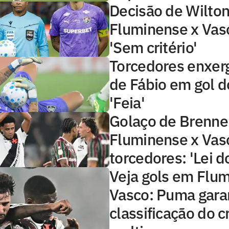
Decisão de Wilto
Fluminense x Vasc
'Sem critério'
Torcedores enxer
de Fábio em gol d
'Feia'
Golaço de Brenne
Fluminense x Vas
torcedores: 'Lei d
Veja gols em Flu
Vasco: Puma gara
classificação do c