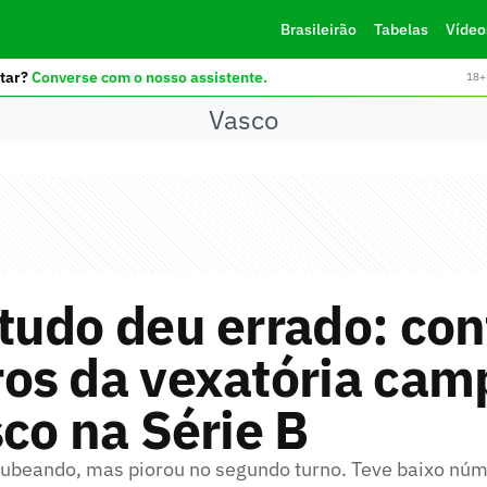
Brasileirão
Tabelas
Vídeo
tar?
Converse com o nosso assistente.
18+ 
Vasco
udo deu errado: con
os da vexatória ca
co na Série B
ubeando, mas piorou no segundo turno. Teve baixo núme