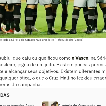
e toda a Sèrie B do Campeonato Brasileiro (Rafael Ribeiro/Vasco)
subiu, que caiu ou que ficou como
o Vasco
, na Sér
sileiro, jogou de um jeito. Existem poucas premi
nte e alcançar seus objetivos. Existem diferentes 
 qualquer ótica, o que o Cruz-Maltino fez deu errado
úmeros da campanha.
ADAS
o para torcedor, Jorge
Diretoria do Vasco pede, no