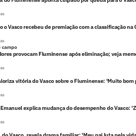
ras
 o Vasco recebeu de premiação com a classificação na 
ras
e campo
dores provocam Fluminense após eliminação; veja mem
ras
aloriza vitória do Vasco sobre o Fluminense: 'Muito bom
ras
 Emanuel explica mudança do desempenho do Vasco: 'Z
ras
do Vasco, revela drama familiar: 'Meu pai luta pela vida