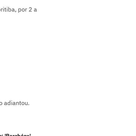
ritiba, por 2 a
o adiantou.
o: 'Parabéns'