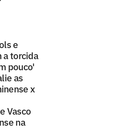
ols e
 a torcida
um pouco'
lie as
inense x
 e Vasco
nse na