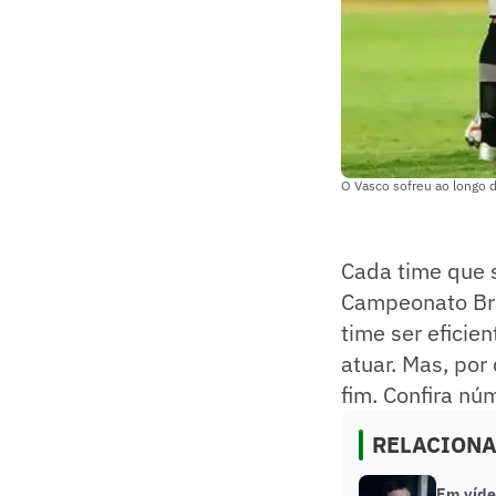
O Vasco sofreu ao longo d
Cada time que 
Campeonato Bra
time ser eficie
atuar. Mas, por
fim. Confira n
RELACION
Em víde