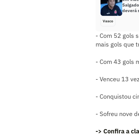
Salgado
deverá s
Vasco
- Com 52 gols s
mais gols que t
- Com 43 gols 
- Venceu 13 ve
- Conquistou ci
- Sofreu nove d
-> Confira a cl