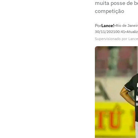
muita posse de b
competição
Por
Lance!
•
Rio de Janeir
30/11/2021
00:41
•
Atuali
Supervisionado
por
Lance