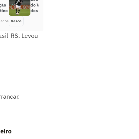
ção
do Vasco: ‘Honra ter jogado por um
tino
dos maiores do Brasil e do mundo’
 anos
Vasco
Há 4 anos
asil-RS. Levou
rancar.
leiro