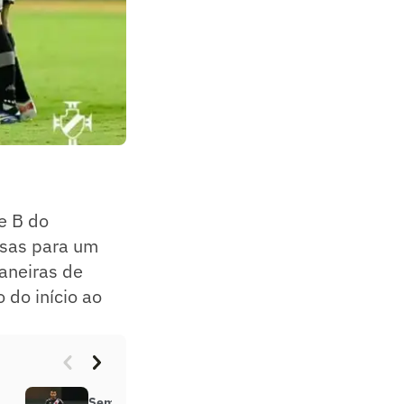
ie B do
ssas para um
maneiras de
 do início ao
Sem renovar, Ernando se despede