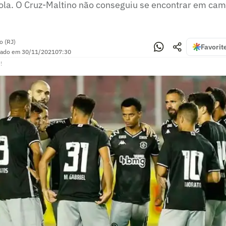
ola. O Cruz-Maltino não conseguiu se encontrar em ca
o (RJ)
Favorit
zado em
30/11/2021
07:30
!