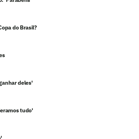
Copa do Brasil?
es
 ganhar deles'
eramos tudo'
'