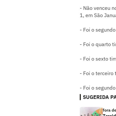
- Não venceu nos
1, em São Januá
- Foi o segundo
- Foi o quarto 
- Foi o sexto t
- Foi o terceiro
- Foi o segund
SUGERIDA PA
fora d
Torcid