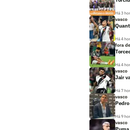
Há 3 ho
vasco
Quanto
Há 4 ho
fora d
Torce
Há 4 ho
vasco
Jair v
Há 7 ho
vasco
Pedro
Há 9 ho
vasco
Puma, 