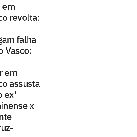
n em
o revolta:
gam falha
o Vasco:
r em
co assusta
o ex'
minense x
nte
ruz-