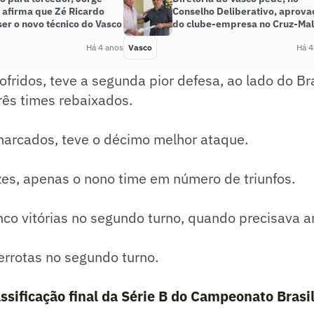
 afirma que Zé Ricardo
Conselho Deliberativo, aprova
er o novo técnico do Vasco
do clube-empresa no Cruz-Mal
Há 4 anos
Vasco
Há 4
ofridos, teve a segunda pior defesa, ao lado do Br
rês times rebaixados.
marcados, teve o décimo melhor ataque.
zes, apenas o nono time em número de triunfos.
nco vitórias no segundo turno, quando precisava ar
errotas no segundo turno.
assificação final da Série B do Campeonato Brasi