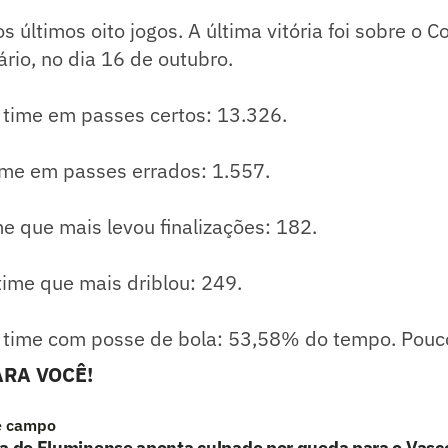
 últimos oito jogos. A última vitória foi sobre o Co
rio, no dia 16 de outubro.
 time em passes certos: 13.326.
time em passes errados: 1.557.
ime que mais levou finalizações: 182.
 time que mais driblou: 249.
o time com posse de bola: 53,58% do tempo. Pouc
RA VOCÊ!
e campo
a do Fluminense aponta culpado por queda para o Vasc