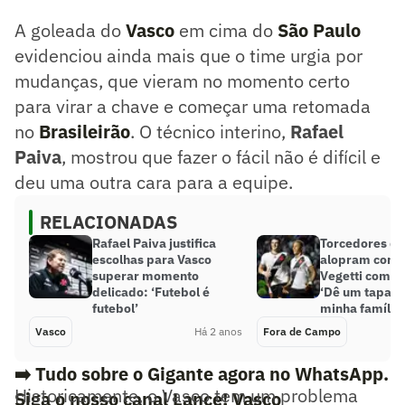
A goleada do
Vasco
em cima do
São Paulo
evidenciou ainda mais que o time urgia por
mudanças, que vieram no momento certo
para virar a chave e começar uma retomada
no
Brasileirão
. O técnico interino,
Rafael
Paiva
, mostrou que fazer o fácil não é difícil e
deu uma outra cara para a equipe.
RELACIONADAS
Rafael Paiva justifica
Torcedores do
escolhas para Vasco
alopram com a
superar momento
Vegetti como 
delicado: ‘Futebol é
‘Dê um tapa n
futebol’
minha família’
Vasco
Há 2 anos
Fora de Campo
➡️ Tudo sobre o Gigante agora no WhatsApp.
Historicamente, o Vasco tem um problema
Siga o nosso canal Lance! Vasco