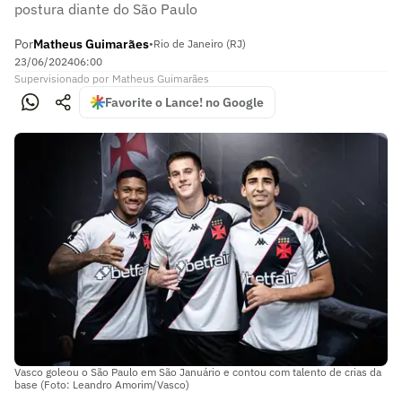
postura diante do São Paulo
Por
Matheus Guimarães
•
Rio de Janeiro (RJ)
23/06/2024
06:00
Supervisionado
por
Matheus Guimarães
Favorite o Lance! no Google
Vasco goleou o São Paulo em São Januário e contou com talento de crias da
base (Foto: Leandro Amorim/Vasco)