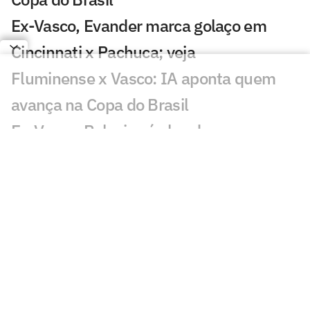
Ex-Vasco, Evander marca golaço em
Cincinnati x Pachuca; veja
Fluminense x Vasco: IA aponta quem
avança na Copa do Brasil
Ex-Vasco, Palacios é alvo de
investigação após operação contra
tráfico de drogas
Classificados nas oitavas de final da
Copa do Brasil faturam alta premiação
Em 2025, Vegetti marcou quase o
mesmo número de gols que todo o