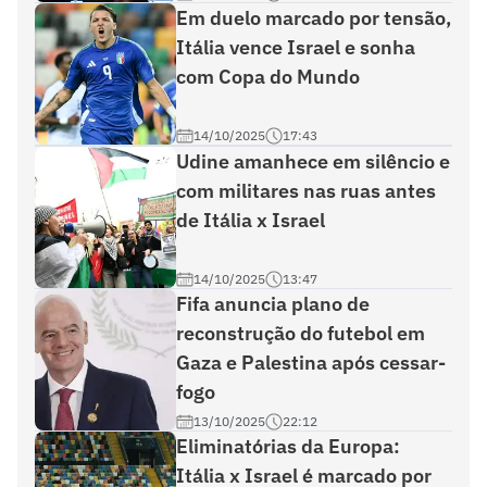
Em duelo marcado por tensão,
Itália vence Israel e sonha
com Copa do Mundo
14/10/2025
17:43
Udine amanhece em silêncio e
com militares nas ruas antes
de Itália x Israel
14/10/2025
13:47
Fifa anuncia plano de
reconstrução do futebol em
Gaza e Palestina após cessar-
fogo
13/10/2025
22:12
Eliminatórias da Europa:
Itália x Israel é marcado por