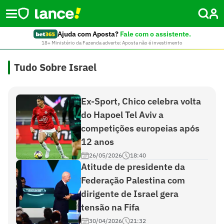
Ajuda com Aposta?
Fale com o assistente.
18+ Ministério da Fazenda adverte: Aposta não é investimento
Tudo Sobre Israel
Ex-Sport, Chico celebra volta
do Hapoel Tel Aviv a
competições europeias após
12 anos
26/05/2026
18:40
Atitude de presidente da
Federação Palestina com
dirigente de Israel gera
tensão na Fifa
30/04/2026
21:32