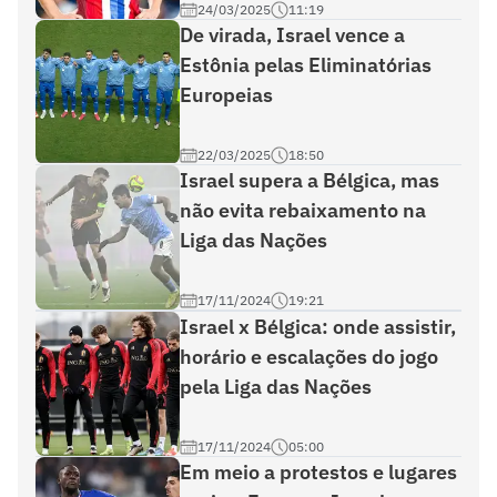
24/03/2025
11:19
De virada, Israel vence a
Estônia pelas Eliminatórias
Europeias
22/03/2025
18:50
Israel supera a Bélgica, mas
não evita rebaixamento na
Liga das Nações
17/11/2024
19:21
Israel x Bélgica: onde assistir,
horário e escalações do jogo
pela Liga das Nações
17/11/2024
05:00
Em meio a protestos e lugares