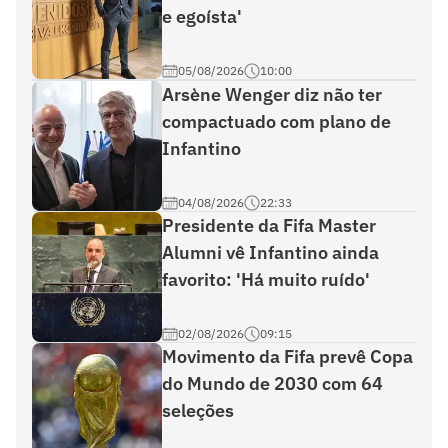
e egoísta'
05/08/2026
10:00
Arsène Wenger diz não ter
compactuado com plano de
Infantino
04/08/2026
22:33
Presidente da Fifa Master
Alumni vê Infantino ainda
favorito: 'Há muito ruído'
02/08/2026
09:15
Movimento da Fifa prevê Copa
do Mundo de 2030 com 64
seleções