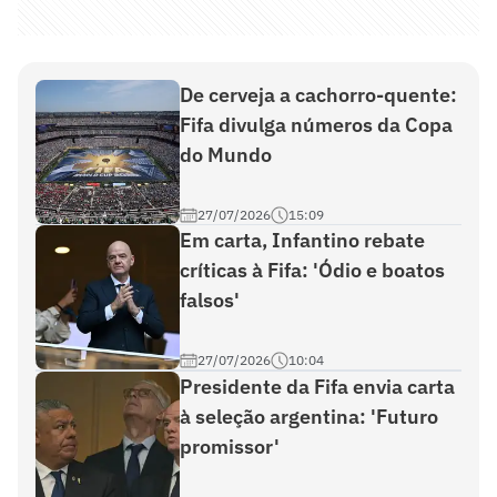
De cerveja a cachorro-quente:
Fifa divulga números da Copa
do Mundo
27/07/2026
15:09
Em carta, Infantino rebate
críticas à Fifa: 'Ódio e boatos
falsos'
27/07/2026
10:04
Presidente da Fifa envia carta
à seleção argentina: 'Futuro
promissor'