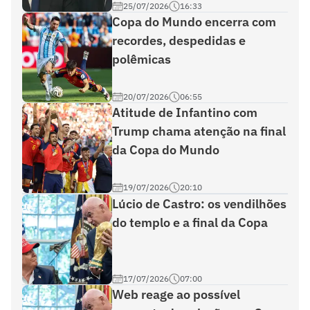
25/07/2026
16:33
Copa do Mundo encerra com
recordes, despedidas e
polêmicas
20/07/2026
06:55
Atitude de Infantino com
Trump chama atenção na final
da Copa do Mundo
19/07/2026
20:10
Lúcio de Castro: os vendilhões
do templo e a final da Copa
17/07/2026
07:00
Web reage ao possível