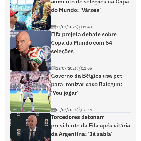
aumento de seleções na Copa
do Mundo: 'Várzea'
13/07/2026
07:40
Fifa projeta debate sobre
Copa do Mundo com 64
seleções
12/07/2026
11:05
Governo da Bélgica usa pet
para ironizar caso Balogun:
'Vou jogar'
06/07/2026
12:44
Torcedores detonam
presidente da Fifa após vitória
da Argentina: 'Já sabia'