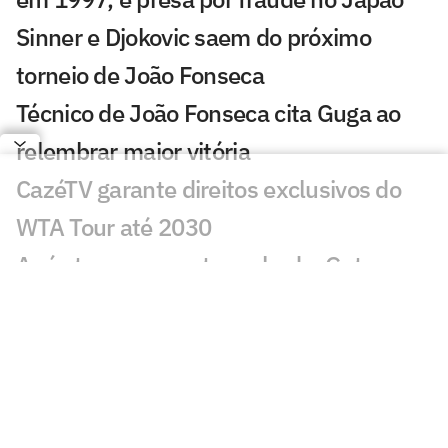
Sinner e Djokovic saem do próximo
torneio de João Fonseca
Técnico de João Fonseca cita Guga ao
relembrar maior vitória
CazéTV garante direitos exclusivos do
WTA Tour até 2030
Após ter passaporte roubado, Guto
Miguel perde torneio
Lenda americana Andre Agassi dá
conselho a João Fonseca
Após treino com João Fonseca, rival