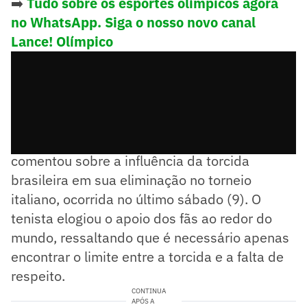
➡️
Tudo sobre os esportes olímpicos agora
no WhatsApp. Siga o nosso novo canal
Lance! Olímpico
Em entrevista ao "ESPN Brasil", João
comentou sobre a influência da torcida
brasileira em sua eliminação no torneio
italiano, ocorrida no último sábado (9). O
tenista elogiou o apoio dos fãs ao redor do
mundo, ressaltando que é necessário apenas
encontrar o limite entre a torcida e a falta de
respeito.
CONTINUA
APÓS A