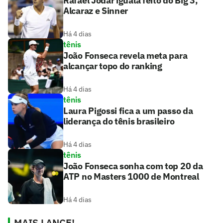
Rafael Jodar iguala feito do Big 3,
Alcaraz e Sinner
Há 4 dias
tênis
João Fonseca revela meta para
alcançar topo do ranking
Há 4 dias
tênis
Laura Pigossi fica a um passo da
liderança do tênis brasileiro
Há 4 dias
tênis
João Fonseca sonha com top 20 da
ATP no Masters 1000 de Montreal
Há 4 dias
MAIS LANCE!