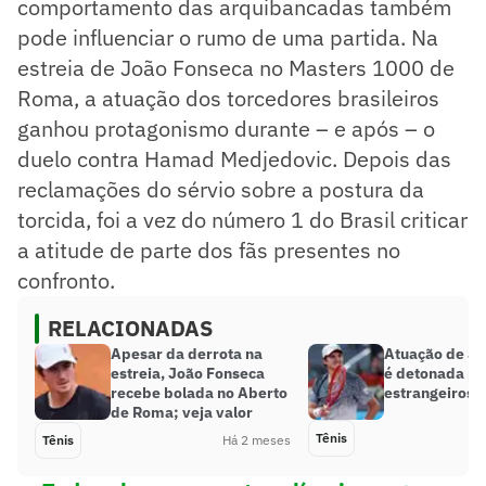
comportamento das arquibancadas também
pode influenciar o rumo de uma partida. Na
estreia de João Fonseca no Masters 1000 de
Roma, a atuação dos torcedores brasileiros
ganhou protagonismo durante – e após – o
duelo contra Hamad Medjedovic. Depois das
reclamações do sérvio sobre a postura da
torcida, foi a vez do número 1 do Brasil criticar
a atitude de parte dos fãs presentes no
confronto.
RELACIONADAS
Apesar da derrota na
Atuação de Jo
estreia, João Fonseca
é detonada po
recebe bolada no Aberto
estrangeiros: 
de Roma; veja valor
Tênis
Tênis
Há 2 meses