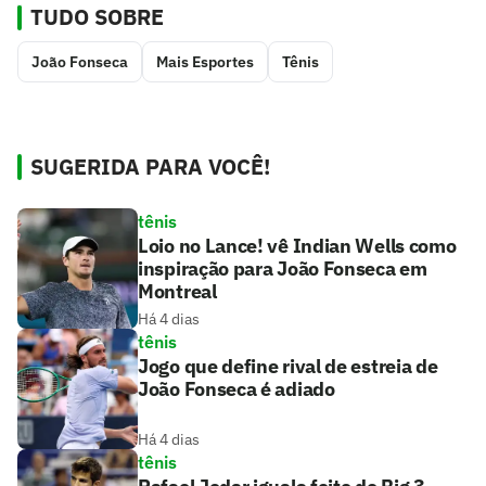
TUDO SOBRE
João Fonseca
Mais Esportes
Tênis
SUGERIDA PARA VOCÊ!
tênis
Loio no Lance! vê Indian Wells como
inspiração para João Fonseca em
Montreal
Há 4 dias
tênis
Jogo que define rival de estreia de
João Fonseca é adiado
Há 4 dias
tênis