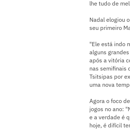
lhe tudo de mel
Nadal elogiou o
seu primeiro M
"Ele está indo 
alguns grandes
após a vitória 
nas semifinais 
Tsitsipas por e
uma nova tempor
Agora o foco de
jogos no ano: "
e a verdade é q
hoje, é difícil 