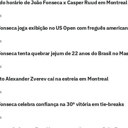
ido horário de João Fonseca x Casper Ruud em Montreal
s
Fonseca joga exibição no US Open com freguês america
s
onseca tenta quebrar jejum de 22 anos do Brasil no Ma
s
to Alexander Zverev cai na estreia em Montreal
s
onseca celebra confiança na 30ª vitória em tie-breaks
s