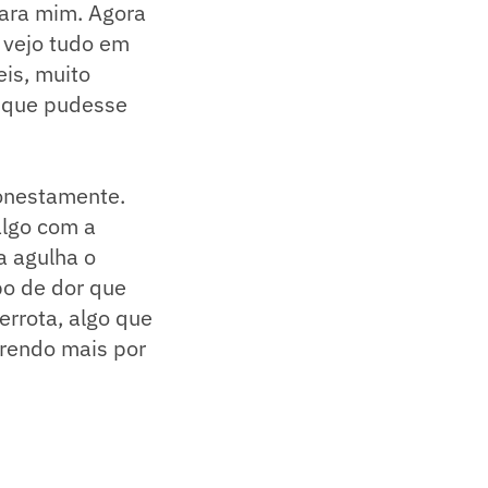
para mim. Agora
 vejo tudo em
eis, muito
i que pudesse
honestamente.
algo com a
a agulha o
po de dor que
errota, algo que
frendo mais por