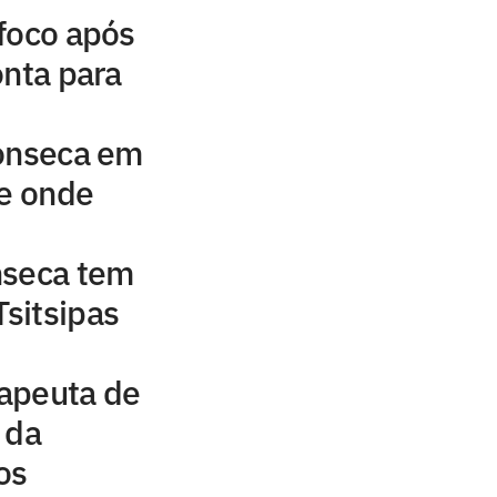
foco após
onta para
Fonseca em
 e onde
nseca tem
Tsitsipas
rapeuta de
 da
os