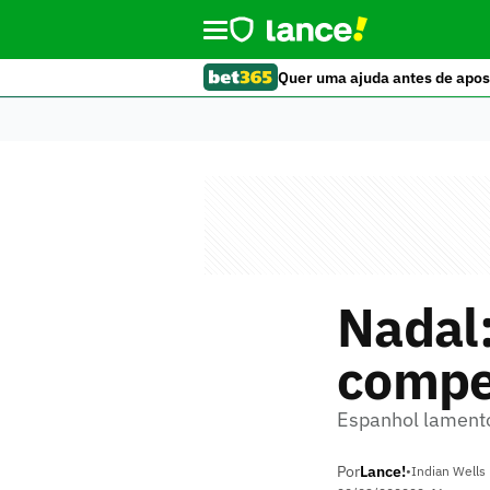
Quer uma ajuda antes de apos
Nadal:
compet
Espanhol lamento
Por
Lance!
•
Indian Wells