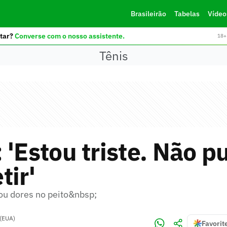
Brasileirão
Tabelas
Vídeo
tar?
Converse com o nosso assistente.
18+ 
Tênis
 'Estou triste. Não p
ir'
u dores no peito&nbsp;
 (EUA)
Favorit