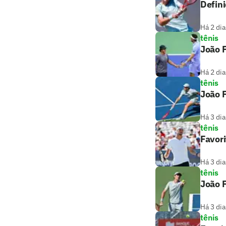
Defin
Há 2 dia
tênis
João 
Há 2 dia
tênis
João F
Há 3 dia
tênis
Favori
Há 3 dia
tênis
João F
Há 3 dia
tênis