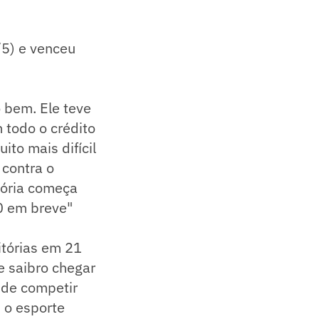
/5) e venceu
o bem. Ele teve
 todo o crédito
ito mais difícil
 contra o
tória começa
0 em breve"
itórias em 21
de saibro chegar
ude competir
s o esporte