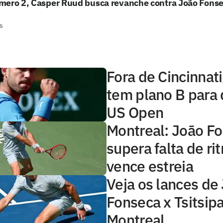
mero 2, Casper Ruud busca revanche contra João Fons
s
Fora de Cincinnati
tem plano B para 
US Open
Montreal: João F
supera falta de ri
vence estreia
Veja os lances de
Fonseca x Tsitsip
Montreal