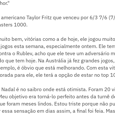
hor."
 americano Taylor Fritz que venceu por 6/3 7/6 (7
asters 1000.
muito bem, vitórias como a de hoje, ele jogou muit
 jogos esta semana, especialmente ontem. Ele tem
contra o Rublev, acho que ele teve um adversário mu
do que tem hoje. Na Austrália já fez grandes jogos,
xemplo, é óbvio que está melhorando. Com esta vi
ada para ele, ele terá a opção de estar no top 1
 Nadal é no saibro onde está otimista. Foram 20 v
Meu objetivo era torná-lo perfeito antes da turnê 
ue foram meses lindos. Estou triste porque não p
ter essa sensação em dias assim, a final foi feia. Ma