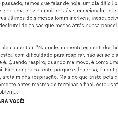
 passado, temos que falar de hoje, um dia difícil 
mas sou uma pessoa muito estável emocionalmente,
us últimos dois meses foram incríveis, inesquecív
desfrutei de coisas que meses atrás nunca pense
, ele comentou: "Naquele momento eu senti dor, 
estou com dificuldade para respirar, não sei se é 
ue é. Quando respiro, quando me movo, é como um
. Fico um pouco tonto porque é doloroso, é um ti
, afeta minha respiração. Mais do que triste pela d
amente antes mesmo de terminar a final, estou so
oblema."
RA VOCÊ!