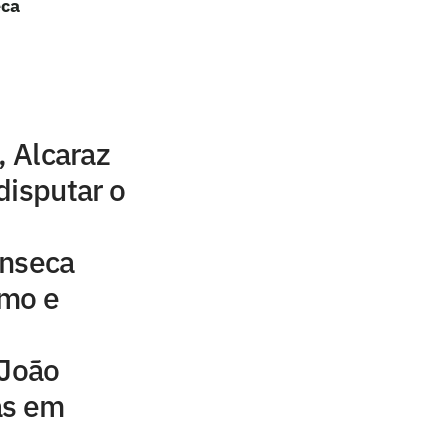
eca
, Alcaraz
disputar o
onseca
tmo e
 João
as em