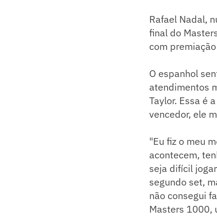
Rafael Nadal, 
final do Master
com premiação 
O espanhol sent
atendimentos mé
Taylor. Essa é 
vencedor, ele m
"Eu fiz o meu m
acontecem, ten
seja difícil jog
segundo set, ma
não consegui fa
Masters 1000, u