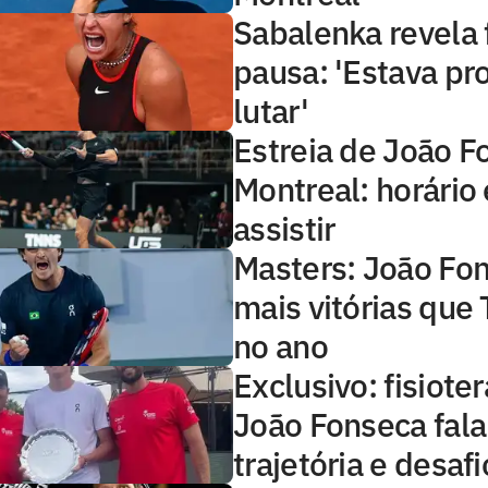
Sabalenka revela 
pausa: 'Estava pr
lutar'
Estreia de João 
Montreal: horário
assistir
Masters: João Fo
mais vitórias que 
no ano
Exclusivo: fisiote
João Fonseca fala
trajetória e desafi