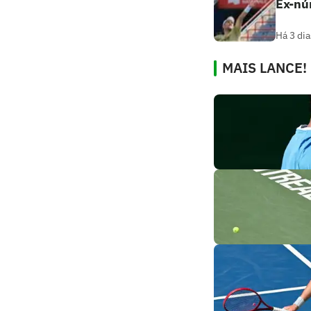
Ex-nú
Há 3 dia
MAIS LANCE!