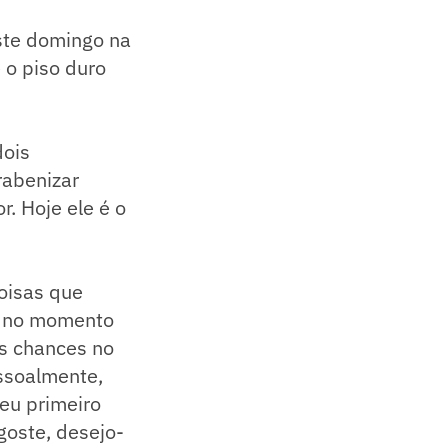
ste domingo na
 o piso duro
dois
rabenizar
r. Hoje ele é o
oisas que
a no momento
has chances no
essoalmente,
seu primeiro
goste, desejo-