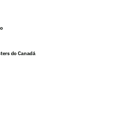
no
sters do Canadá