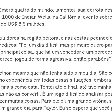
número quatro do mundo, lamentou sua derrota ne
s 1000 de Indian Wells, na Califórnia, evento sobre
de US$ 8,5 milhões.
iu dores na região peitoral e nas costas pedindo 
dicos: "Foi um dia difícil, mas primeiro quero pa
a principal coisa, que há um vencedor e um perdedo
erece, jogou de forma agressiva, então parabéns".
elhor, mesmo que não tenha sido o meu dia. São c
ho experiência em todas essas situações, embor
ar finais como esta. Tentei até o final, até tive min
s não as converti. É um jogo difícil de analisar p
zer muitas coisas. Para ele é uma grande vitória, 
m grande dia para Taylor. Eu só espero que você 