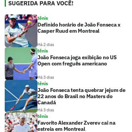
SUGERIDA PARA VOCÊ!
tênis
Definido horário de João Fonseca x
Casper Ruud em Montreal
Há 2 dias
tênis
João Fonseca joga exibição no US
Open com freguês americano
Há 3 dias
tênis
João Fonseca tenta quebrar jejum de
22 anos do Brasil no Masters do
Canadá
Há 3 dias
tênis
Favorito Alexander Zverev cai na
estreia em Montreal