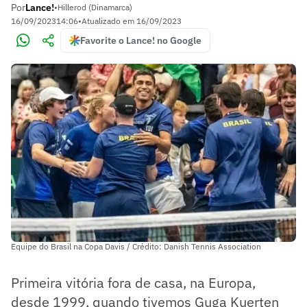
Por
Lance!
•
Hillerod (Dinamarca)
16/09/2023
14:06
•
Atualizado em
16/09/2023
Favorite o Lance! no Google
Equipe do Brasil na Copa Davis / Crédito: Danish Tennis Association
Primeira vitória fora de casa, na Europa,
desde 1999, quando tivemos Guga Kuerten