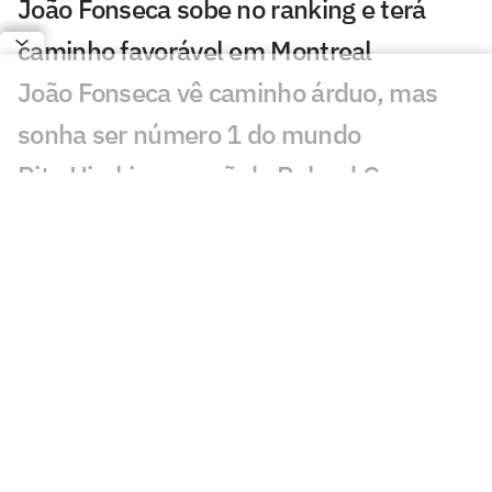
João Fonseca sobe no ranking e terá
caminho favorável em Montreal
João Fonseca vê caminho árduo, mas
sonha ser número 1 do mundo
Rita Hiraki, campeã de Roland Garros
em 1997, é presa por fraude no Japão
Sinner e Djokovic saem do próximo
torneio de João Fonseca
Técnico de João Fonseca cita Guga ao
relembrar maior vitória
CazéTV garante direitos exclusivos do
WTA Tour até 2030