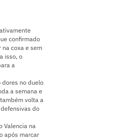
lativamente
que confirmado
r na coxa e sem
a isso, o
para a
 dores no duelo
toda a semana e
a também volta a
s defensivas do
o Valencia na
o após marcar