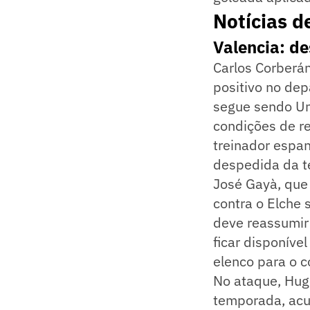
Notícias d
Valencia: de
Carlos Corberán
positivo no dep
segue sendo Un
condições de re
treinador espa
despedida da t
José Gayà, que
contra o Elche
deve reassumir 
ficar disponíve
elenco para o 
No ataque, Hugo
temporada, acu