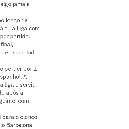
algo jamais
ao longo da
a a La Liga com
por partida.
final,
as e assumindo
o perder por 1
espanhol. A
 liga e serviu
de após a
guinte, com
 para o elenco
lo Barcelona