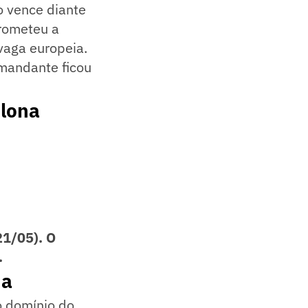
 vence diante
prometeu a
vaga europeia.
mandante ficou
elona
21/05). O
.
na
o domínio do