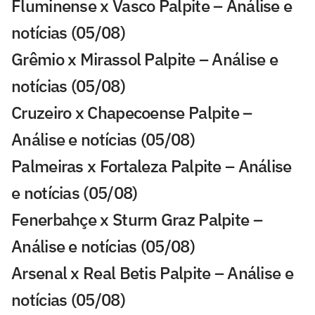
Fluminense x Vasco Palpite – Análise e
notícias (05/08)
Grêmio x Mirassol Palpite – Análise e
notícias (05/08)
Cruzeiro x Chapecoense Palpite –
Análise e notícias (05/08)
Palmeiras x Fortaleza Palpite – Análise
e notícias (05/08)
Fenerbahçe x Sturm Graz Palpite –
Análise e notícias (05/08)
Arsenal x Real Betis Palpite – Análise e
notícias (05/08)