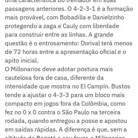
passagens anteriores. O 4-2-3-1 é a formação
mais provável, com Bobadilla e Danielzinho
protegendo a zaga e Cauly com liberdade
para construir entre as linhas. A grande
questão é o entrosamento: Dorival terá menos
de 72 horas entre a apresentação oficial e o
apito inicial.
O Millonarios deve adotar postura mais
cautelosa fora de casa, diferente da
intensidade que mostra no El Campín. Bustos
tende a ajustar o 4-3-3 para um bloco mais
compacto em jogos fora da Colômbia, como
fez no 0 x 0 contra o São Paulo na terceira
rodada, quando entregou a posse e apostou
em saídas rápidas. A diferença é que, sem a
altitude de Bogotá a seu favor, o Millonarios