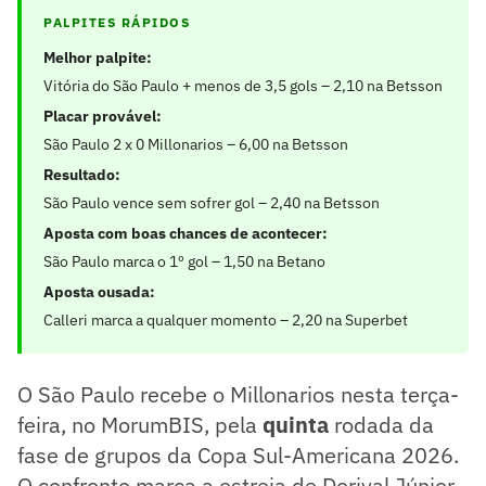
PALPITES RÁPIDOS
Melhor palpite:
Vitória do São Paulo + menos de 3,5 gols – 2,10 na Betsson
Placar provável:
São Paulo 2 x 0 Millonarios – 6,00 na Betsson
Resultado:
São Paulo vence sem sofrer gol – 2,40 na Betsson
Aposta com boas chances de acontecer:
São Paulo marca o 1º gol – 1,50 na Betano
Aposta ousada:
Calleri marca a qualquer momento – 2,20 na Superbet
O São Paulo recebe o Millonarios nesta terça-
feira, no MorumBIS, pela
quinta
rodada da
fase de grupos da Copa Sul-Americana 2026.
O confronto marca a estreia de Dorival Júnior