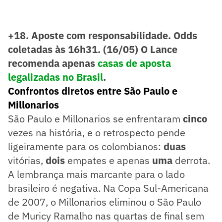
+18. Aposte com responsabilidade. Odds
coletadas às 16h31. (16/05) O Lance
recomenda apenas
casas de aposta
legalizadas no Brasil
.
Confrontos diretos entre São Paulo e
Millonarios
São Paulo e Millonarios se enfrentaram
cinco
vezes na história, e o retrospecto pende
ligeiramente para os colombianos:
duas
vitórias,
dois
empates e apenas
uma
derrota.
A lembrança mais marcante para o lado
brasileiro é negativa. Na Copa Sul-Americana
de 2007, o Millonarios eliminou o São Paulo
de Muricy Ramalho nas quartas de final sem