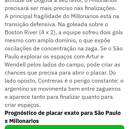
precisará ser mais preciso nas finalizações.
A principal fragilidade do Millonarios está na
transição defensiva. Na goleada sobre o
Boston River (4 x 2), a equipe sofreu dois gols
mesmo com amplo domínio, o que expõe
oscilações de concentração na zaga. Se o São
Paulo explorar os espaços com Artur e
Wendell pelos lados do campo, pode criar as
chances que precisa para abrir o placar. Do
lado oposto, Contreras é o perigo constante: o
argentino se movimenta bem entre zagueiros
e aparece tanto para finalizar quanto para
criar espaços.
Prognóstico de placar exato para São Paulo
x Millonarios