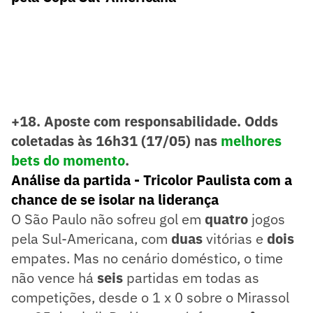
+18. Aposte com responsabilidade. Odds
coletadas às 16h31 (17/05) nas
melhores
bets do momento
.
Análise da partida - Tricolor Paulista com a
chance de se isolar na liderança
O São Paulo não sofreu gol em
quatro
jogos
pela Sul-Americana, com
duas
vitórias e
dois
empates. Mas no cenário doméstico, o time
não vence há
seis
partidas em todas as
competições, desde o 1 x 0 sobre o Mirassol