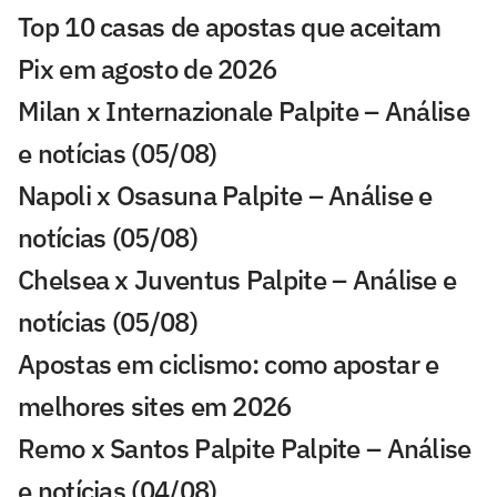
Top 10 casas de apostas que aceitam
Pix em agosto de 2026
Milan x Internazionale Palpite – Análise
e notícias (05/08)
Napoli x Osasuna Palpite – Análise e
notícias (05/08)
Chelsea x Juventus Palpite – Análise e
notícias (05/08)
Apostas em ciclismo: como apostar e
melhores sites em 2026
Remo x Santos Palpite Palpite – Análise
e notícias (04/08)