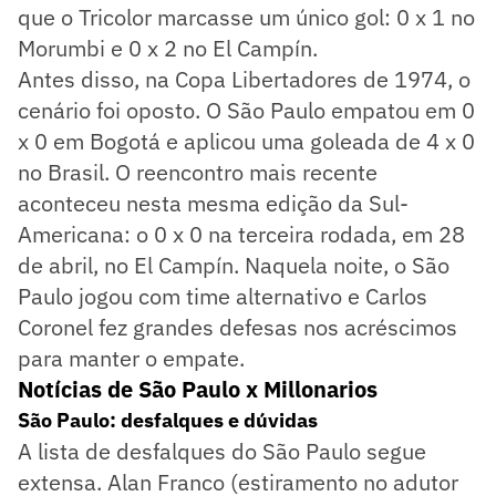
que o Tricolor marcasse um único gol: 0 x 1 no
Morumbi e 0 x 2 no El Campín.
Antes disso, na Copa Libertadores de 1974, o
cenário foi oposto. O São Paulo empatou em 0
x 0 em Bogotá e aplicou uma goleada de 4 x 0
no Brasil. O reencontro mais recente
aconteceu nesta mesma edição da Sul-
Americana: o 0 x 0 na terceira rodada, em 28
de abril, no El Campín. Naquela noite, o São
Paulo jogou com time alternativo e Carlos
Coronel fez grandes defesas nos acréscimos
para manter o empate.
Notícias de São Paulo x Millonarios
São Paulo: desfalques e dúvidas
A lista de desfalques do São Paulo segue
extensa. Alan Franco (estiramento no adutor