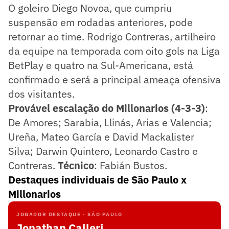
O goleiro Diego Novoa, que cumpriu
suspensão em rodadas anteriores, pode
retornar ao time. Rodrigo Contreras, artilheiro
da equipe na temporada com oito gols na Liga
BetPlay e quatro na Sul-Americana, está
confirmado e será a principal ameaça ofensiva
dos visitantes.
Provável escalação do Millonarios (4-3-3)
:
De Amores; Sarabia, Llinás, Arias e Valencia;
Ureña, Mateo García e David Mackalister
Silva; Darwin Quintero, Leonardo Castro e
Contreras.
Técnico
: Fabián Bustos.
Destaques individuais de São Paulo x
Millonarios
JOGADOR DESTAQUE · SÃO PAULO
Jonathan Calleri