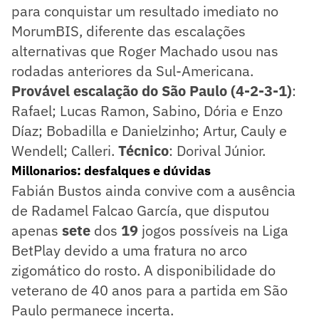
para conquistar um resultado imediato no
MorumBIS, diferente das escalações
alternativas que Roger Machado usou nas
rodadas anteriores da Sul-Americana.
Provável escalação do São Paulo (4-2-3-1)
:
Rafael; Lucas Ramon, Sabino, Dória e Enzo
Díaz; Bobadilla e Danielzinho; Artur, Cauly e
Wendell; Calleri.
Técnico
: Dorival Júnior.
Millonarios: desfalques e dúvidas
Fabián Bustos ainda convive com a ausência
de Radamel Falcao García, que disputou
apenas
sete
dos
19
jogos possíveis na Liga
BetPlay devido a uma fratura no arco
zigomático do rosto. A disponibilidade do
veterano de 40 anos para a partida em São
Paulo permanece incerta.