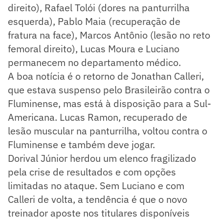
direito), Rafael Tolói (dores na panturrilha
esquerda), Pablo Maia (recuperação de
fratura na face), Marcos Antônio (lesão no reto
femoral direito), Lucas Moura e Luciano
permanecem no departamento médico.
A boa notícia é o retorno de Jonathan Calleri,
que estava suspenso pelo Brasileirão contra o
Fluminense, mas está à disposição para a Sul-
Americana. Lucas Ramon, recuperado de
lesão muscular na panturrilha, voltou contra o
Fluminense e também deve jogar.
Dorival Júnior herdou um elenco fragilizado
pela crise de resultados e com opções
limitadas no ataque. Sem Luciano e com
Calleri de volta, a tendência é que o novo
treinador aposte nos titulares disponíveis