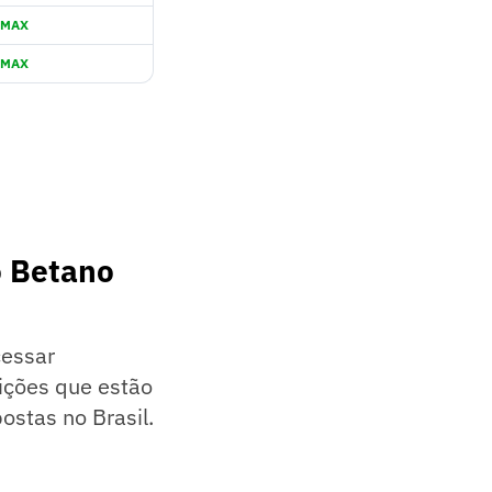
EMAX
EMAX
o Betano
cessar
ições que estão
stas no Brasil.