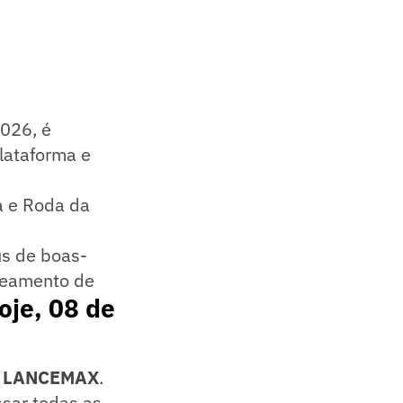
2026, é
plataforma e
a e Roda da
us de boas-
treamento de
oje, 08 de
é
LANCEMAX
.
ssar todas as