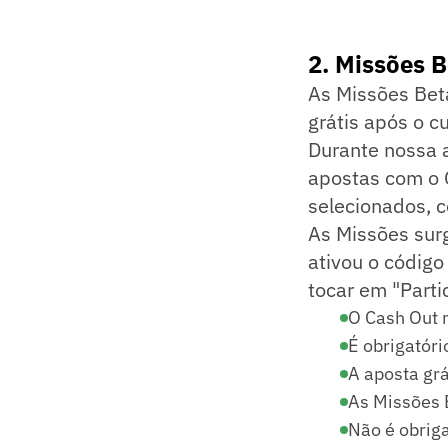
2. Missões 
As Missões Bet
grátis após o c
Durante nossa 
apostas com o C
selecionados, c
As Missões sur
ativou o código
tocar em "Parti
O Cash Out 
É obrigatór
A aposta gr
As Missões B
Não é obriga