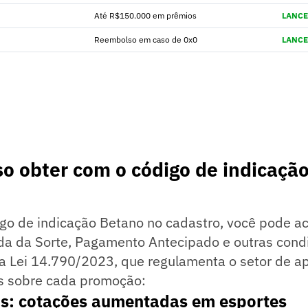
Até R$150.000 em prêmios
LANC
Reembolso em caso de 0x0
LANC
o obter com o código de indicaçã
igo de indicação Betano no cadastro, você pode a
a da Sorte, Pagamento Antecipado e outras cond
 Lei 14.790/2023, que regulamenta o setor de apo
es sobre cada promoção:
s: cotações aumentadas em esportes