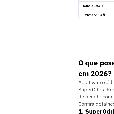
Torneio JetX ✈️
Empate Anula 🔄
O que poss
em 2026?
Ao ativar o cód
SuperOdds, Rod
de acordo com a
Confira detalh
1. SuperOdd