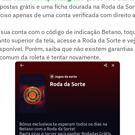
ostas grátis e uma ficha dourada na Roda da Sor
reciso apenas de uma conta verificada com direito 
 sua conta com o código de indicação Betano, toq
nto superior da tela, acesse a Roda da Sorte e vej
disponível. Porém, saiba que não existem garantias
 comum da roleta é tentar novamente.