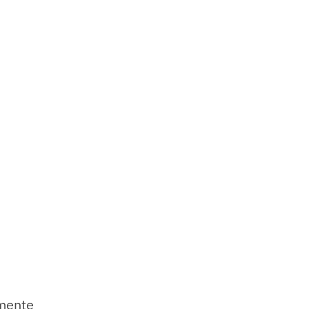
amente