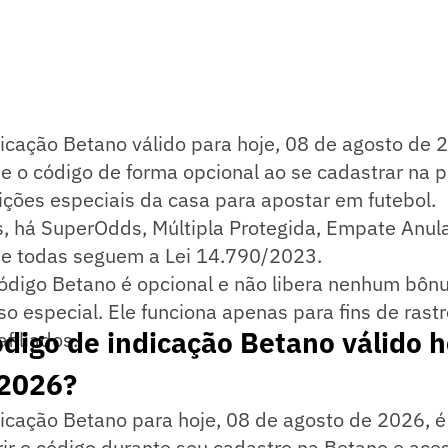
icação Betano válido para hoje, 08 de agosto de 
se o código de forma opcional ao se cadastrar na 
ções especiais da casa para apostar em futebol.
s, há SuperOdds, Múltipla Protegida, Empate Anul
ue todas seguem a Lei 14.790/2023.
código Betano é opcional e não libera nenhum bôn
so especial. Ele funciona apenas para fins de ras
ódigo de indicação Betano válido h
filiados.
 2026?
dicação Betano para hoje, 08 de agosto de 2026, 
ir o código durante seu cadastro na Betano e ace