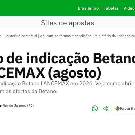
Brasileirão
Tabelas
Vídeo
Sites de apostas
 | Conteúdo comercial | Aplicam-se termos e condições | Ministério da Fazenda a
o de indicação Betan
CEMAX (agosto)
indicação Betano LANCEMAX em 2026. Veja como abrir 
om as ofertas da Betano.
o
•
Rio de Janeiro (RJ)
Favorit