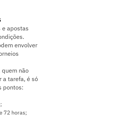
s
 e apostas
ondições.
podem envolver
orneios
a quem não
 a tarefa, é só
s pontos:
;
e 72 horas;