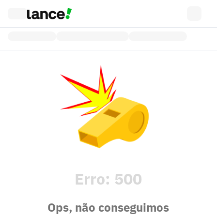
Erro:
500
Ops, não conseguimos