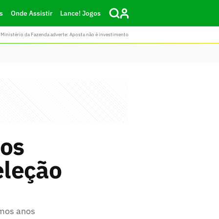
s
Onde Assistir
Lance! Jogos
Ministério da Fazenda adverte: Aposta não é investimento
 os
eleção
imos anos