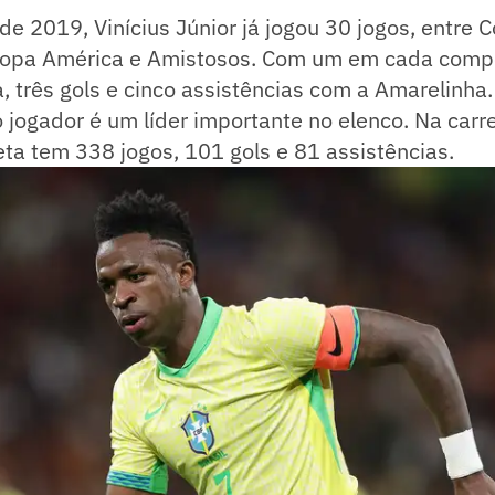
e 2019, Vinícius Júnior já jogou 30 jogos, entre
 Copa América e Amistosos. Com um em cada compet
, três gols e cinco assistências com a Amarelinha
o jogador é um líder importante no elenco. Na carre
ta tem 338 jogos, 101 gols e 81 assistências.