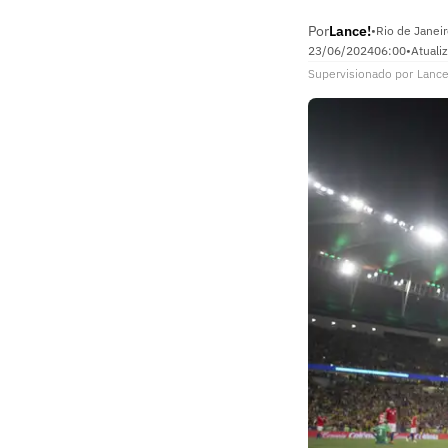
Por
Lance!
•
Rio de Janeir
23/06/2024
06:00
•
Atuali
Supervisionado
por
Lance