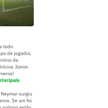
a todo
ipo de jogador,
início da
nícius Júnior.
úmeros!
rincipais
Se Neymar surgiu
anos. Se um foi
 próprio estilo,