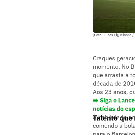
(Foto: Lucas Figueiredo /
Craques geracio
momento. No Bra
que arrasta a t
década de 2010,
Aos 23 anos, q
➡️ Siga o Lanc
notícias do es
Talento que 
A habilidade aq
comendo a bola 
para o Barcelona