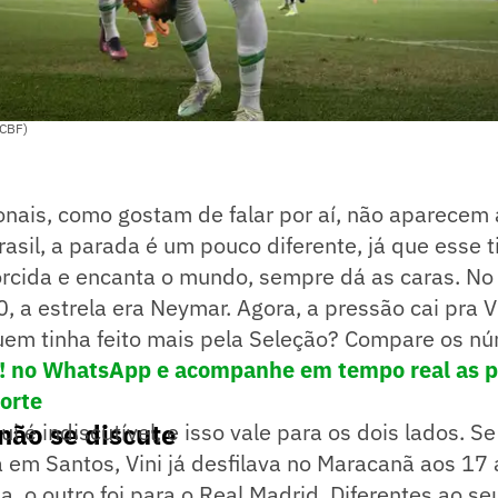
 CBF)
nais, como gostam de falar por aí, não aparecem 
sil, a parada é um pouco diferente, já que esse t
orcida e encanta o mundo, sempre dá as caras. No 
 a estrela era Neymar. Agora, a pressão cai pra Vi
uem tinha feito mais pela Seleção? Compare os n
e! no WhatsApp e acompanhe em tempo real as p
por
te
não se discute
ui é indiscutível, e isso vale para os dois lados. 
em Santos, Vini já desfilava no Maracanã aos 17 
, o outro foi para o Real Madrid. Diferentes ao seu