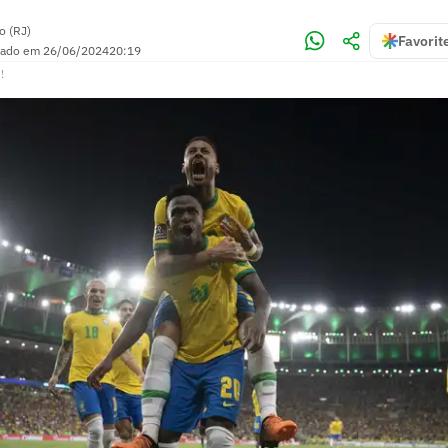
o (RJ)
Favorit
zado em
26/06/2024
20:19
!