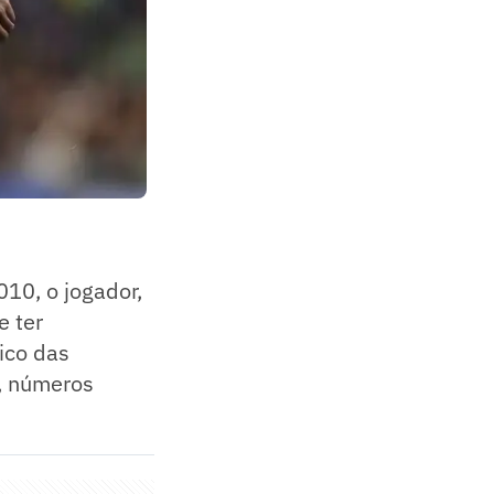
010, o jogador,
e ter
ico das
s, números