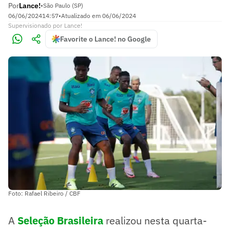
Por
Lance!
•
São Paulo (SP)
06/06/2024
14:57
•
Atualizado em
06/06/2024
Supervisionado
por
Lance!
Favorite o Lance! no Google
Foto: Rafael Ribeiro / CBF
A
Seleção Brasileira
realizou nesta quarta-