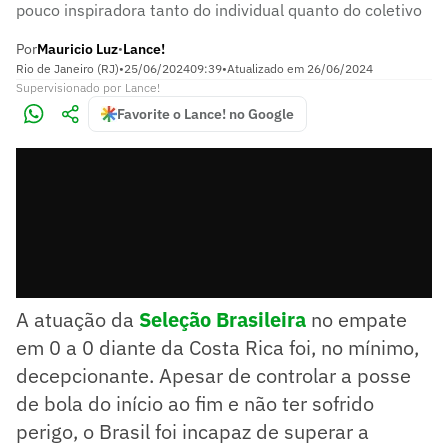
pouco inspiradora tanto do individual quanto do coletivo
Por
Mauricio Luz
Lance!
•
Rio de Janeiro (RJ)
•
25/06/2024
09:39
•
Atualizado em
26/06/2024
Supervisionado
por
Lance!
Favorite o Lance! no Google
A atuação da
Seleção Brasileira
no empate
em 0 a 0 diante da Costa Rica foi, no mínimo,
decepcionante. Apesar de controlar a posse
de bola do início ao fim e não ter sofrido
perigo, o Brasil foi incapaz de superar a