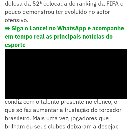
defesa da 52ª colocada do ranking da FIFA e
pouco demonstrou ter evoluído no setor
ofensivo.
➡️ Siga o Lance! no WhatsApp e acompanhe
em tempo real as principais notícias do
esporte
O desempenho da Seleção no ataque não
condiz com o talento presente no elenco, o
que só faz aumentar a frustação do torcedor
brasileiro. Mais uma vez, jogadores que
brilham eu seus clubes deixaram a desejar,