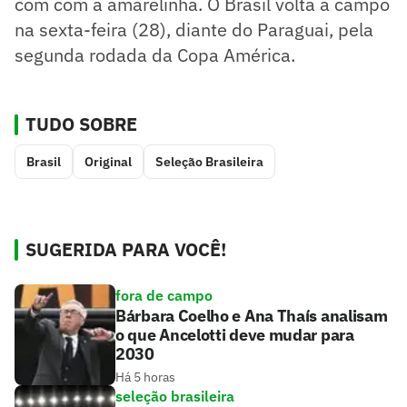
com com a amarelinha. O Brasil volta a campo
na sexta-feira (28), diante do Paraguai, pela
segunda rodada da Copa América.
TUDO SOBRE
Brasil
Original
Seleção Brasileira
SUGERIDA PARA VOCÊ!
fora de campo
Bárbara Coelho e Ana Thaís analisam
o que Ancelotti deve mudar para
2030
Há 5 horas
seleção brasileira