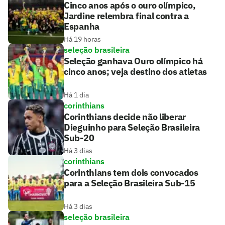
Cinco anos após o ouro olímpico,
Jardine relembra final contra a
Espanha
Há 19 horas
seleção brasileira
Seleção ganhava Ouro olímpico há
cinco anos; veja destino dos atletas
Há 1 dia
corinthians
Corinthians decide não liberar
Dieguinho para Seleção Brasileira
Sub-20
Há 3 dias
corinthians
Corinthians tem dois convocados
para a Seleção Brasileira Sub-15
Há 3 dias
seleção brasileira