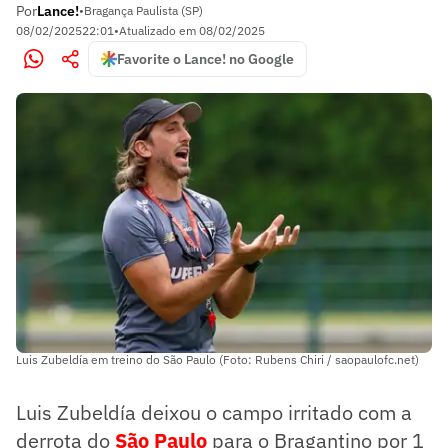
Por
Lance!
•
Bragança Paulista (SP)
08/02/2025
22:01
•
Atualizado em
08/02/2025
Favorite o Lance! no Google
Luis Zubeldía em treino do São Paulo (Foto: Rubens Chiri / saopaulofc.net)
Luis Zubeldía deixou o campo irritado com a
derrota do
São Paulo
para o Bragantino por 1