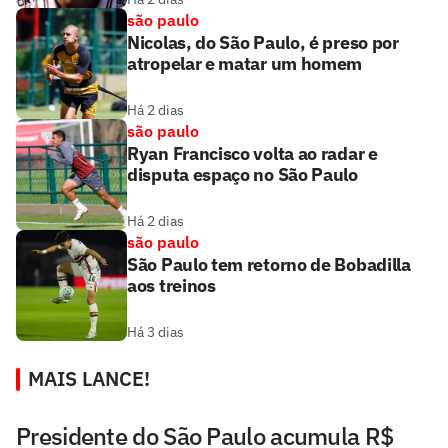
são paulo
Nicolas, do São Paulo, é preso por
atropelar e matar um homem
Há 2 dias
são paulo
Ryan Francisco volta ao radar e
disputa espaço no São Paulo
Há 2 dias
são paulo
São Paulo tem retorno de Bobadilla
aos treinos
Há 3 dias
MAIS LANCE!
Presidente do São Paulo acumula R$