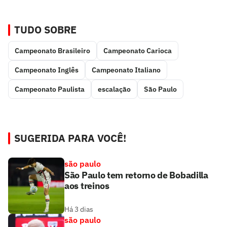
TUDO SOBRE
Campeonato Brasileiro
Campeonato Carioca
Campeonato Inglês
Campeonato Italiano
Campeonato Paulista
escalação
São Paulo
SUGERIDA PARA VOCÊ!
são paulo
São Paulo tem retorno de Bobadilla
aos treinos
Há 3 dias
são paulo