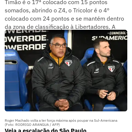
Timão é o 17ª colocado com 15 pontos
somados, abrindo o Z4, o Tricolor é o 4º
colocado com 24 pontos e se mantém dentro
da zona de classificação à Libertadores. A
bola rola na Neo Química Arena às 18h30.
Roger Machado volta a ter força máxima após poupar na Sul-Americana
(Foto: RODRIGO ARANGUA / AFP)
Veja a escalação do São Paulo