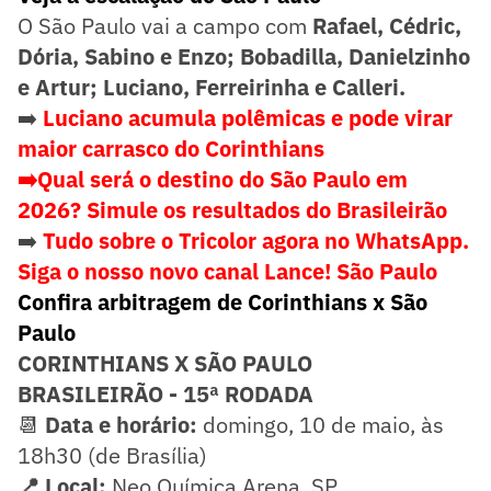
O São Paulo vai a campo com
Rafael, Cédric,
Dória, Sabino e Enzo; Bobadilla, Danielzinho
e Artur; Luciano, Ferreirinha e Calleri.
➡️
Luciano acumula polêmicas e pode virar
maior carrasco do Corinthians
➡️Qual será o destino do São Paulo em
2026? Simule os resultados do Brasileirão
➡️
Tudo sobre o Tricolor agora no WhatsApp.
Siga o nosso novo canal Lance! São Paulo
Confira arbitragem de Corinthians x São
Paulo
CORINTHIANS X SÃO PAULO
BRASILEIRÃO - 15ª RODADA
📆
Data e horário:
domingo, 10 de maio, às
18h30 (de Brasília)
📍 Local:
Neo Química Arena, SP