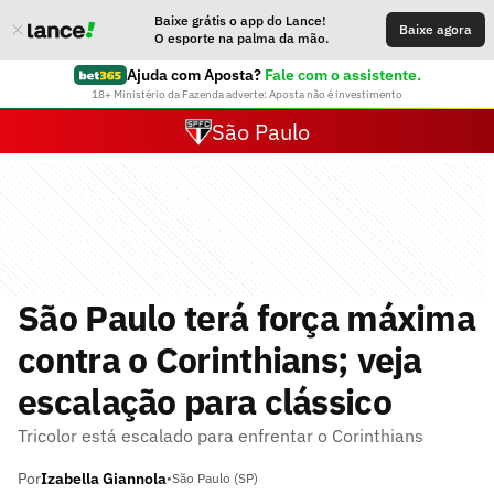
Baixe grátis o app do Lance!
Baixe agora
O esporte na palma da mão.
Ajuda com Aposta?
Fale com o assistente.
18+ Ministério da Fazenda adverte: Aposta não é investimento
São Paulo
São Paulo terá força máxima
contra o Corinthians; veja
escalação para clássico
Tricolor está escalado para enfrentar o Corinthians
Por
Izabella Giannola
•
São Paulo (SP)