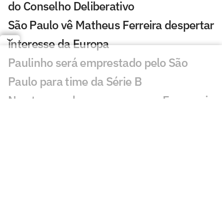
do Conselho Deliberativo
São Paulo vê Matheus Ferreira despertar
interesse da Europa
Paulinho será emprestado pelo São
Paulo para time da Série B
Newton revela conversas com Ferraresi
e Artur antes de acertar com o São
Paulo
MP arquiva inquérito contra presidente
do Conselho Deliberativo do São Paulo
São Paulo começa dança das cadeiras
política com eleição de cargos vitalícios