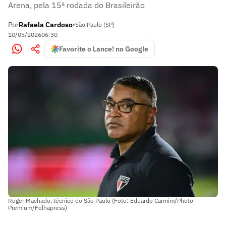
Arena, pela 15ª rodada do Brasileirão
Por
Rafaela Cardoso
•
São Paulo (SP)
10/05/2026
06:30
Favorite o Lance! no Google
Roger Machado, técnico do São Paulo (Foto: Eduardo Carmim/Photo
Premium/Folhapress)