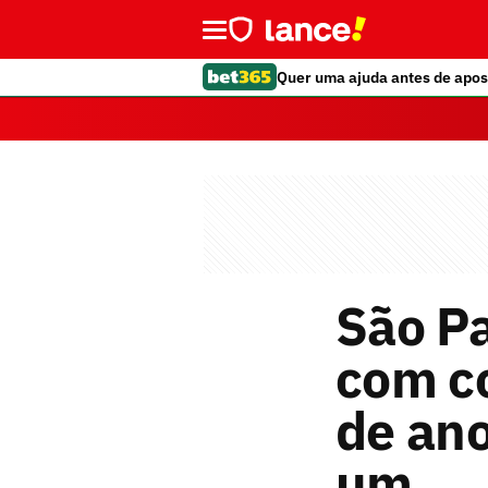
Quer uma ajuda antes de apos
São Pa
com co
de ano
um