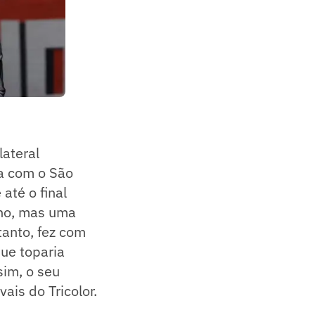
lateral
ta com o São
até o final
ano, mas uma
tanto, fez com
que toparia
sim, o seu
ais do Tricolor.