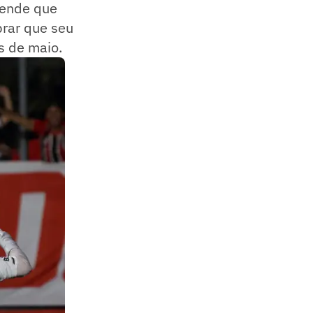
tende que
brar que seu
s de maio.