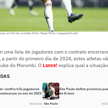
dores em fim de contrato (Foto: Paulo Pinto / saopaulofc.net)
 uma lista de jogadores com o contrato encerran
, a partir do primeiro dia de 2024, estes atletas n
clube do Morumbi. O
Lance!
explica qual a situaçã
ADAS
o: confira três jogadores
São Paulo define próximos pa
destacaram no ano de 2023
de Erison
Há 2 anos
São Paulo
Há 2