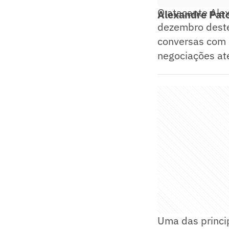
O atacante Alex
Alexandre Pat
dezembro deste
conversas com o
negociações at
Uma das princip