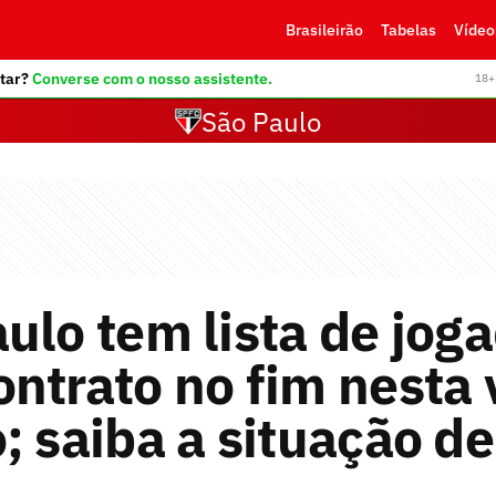
Brasileirão
Tabelas
Vídeo
tar?
Converse com o nosso assistente.
18+ 
São Paulo
ulo tem lista de jog
ntrato no fim nesta 
; saiba a situação d