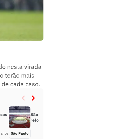
do nesta virada
ão terão mais
o de cada caso.
ssos
São Paulo assina contrato para
reforma do Morumbi
 anos
São Paulo
Há 2 anos