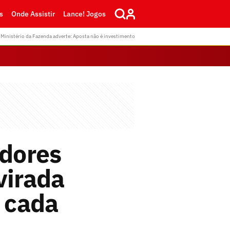
s
Onde Assistir
Lance! Jogos
Ministério da Fazenda adverte: Aposta não é investimento
adores
virada
e cada