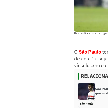
Pato está na lista de joga
O
São Paulo
tem
de ano. Ou seja
vínculo com o 
RELACION
São Paul
que se 
São Paulo