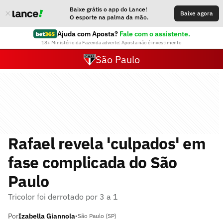
Baixe grátis o app do Lance!
Baixe agora
O esporte na palma da mão.
Ajuda com Aposta?
Fale com o assistente.
18+ Ministério da Fazenda adverte: Aposta não é investimento
São Paulo
Rafael revela 'culpados' em
fase complicada do São
Paulo
Tricolor foi derrotado por 3 a 1
Por
Izabella Giannola
•
São Paulo (SP)