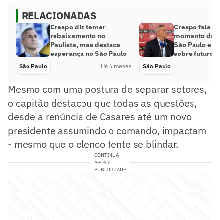
RELACIONADAS
Crespo diz temer
Crespo fala so
rebaixamento no
momento da hi
Paulista, mas destaca
São Paulo e ab
esperança no São Paulo
sobre futuro
São Paulo
Há 6 meses
São Paulo
Mesmo com uma postura de separar setores,
o capitão destacou que todas as questões,
desde a renúncia de Casares até um novo
presidente assumindo o comando, impactam
- mesmo que o elenco tente se blindar.
CONTINUA
APÓS A
PUBLICIDADE