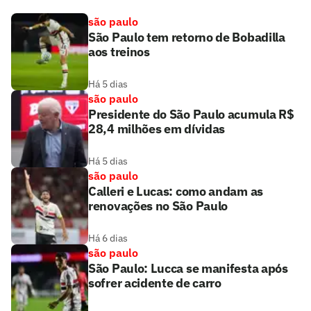
são paulo
São Paulo tem retorno de Bobadilla
aos treinos
Há 5 dias
são paulo
Presidente do São Paulo acumula R$
28,4 milhões em dívidas
Há 5 dias
são paulo
Calleri e Lucas: como andam as
renovações no São Paulo
Há 6 dias
são paulo
São Paulo: Lucca se manifesta após
sofrer acidente de carro