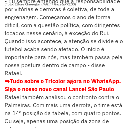
- Eu sempre entendo que a responsabilidade
(Foto: Ettore Chiereguini/AGIF/ GazetaPRESS)
por vitórias e derrotas é coletiva, de toda a
engrenagem. Começamos o ano de forma
difícil, com a questão política, com dirigentes
focados nesse cenário, à exceção do Rui.
Quando isso acontece, a atenção se divide e o
futebol acaba sendo afetado. O início é
importante para nós, mas também passa pela
nossa postura dentro de campo - disse
Rafael.
➡️Tudo sobre o Tricolor agora no WhatsApp.
Siga o nosso novo canal Lance! São Paulo
Rafael também analisou o confronto contra o
Palmeiras. Com mais uma derrota, o time está
na 14ª posição da tabela, com quatro pontos.
Ou seja, apenas uma posição da zona de