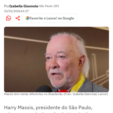
Por
Izabella Giannola
•
São Paulo (SP)
25/01/2026
14:27
Favorite o Lance! no Google
Massis tem metas diferentes no Brasileirão (Foto: Izabella Giannola/ Lance!)
Harry Massis, presidente do São Paulo,