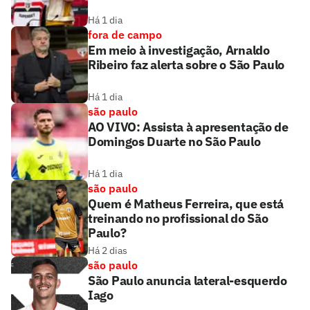
Há 1 dia
fora de campo
Em meio à investigação, Arnaldo
Ribeiro faz alerta sobre o São Paulo
Há 1 dia
são paulo
AO VIVO: Assista à apresentação de
Domingos Duarte no São Paulo
Há 1 dia
são paulo
Quem é Matheus Ferreira, que está
treinando no profissional do São
Paulo?
Há 2 dias
são paulo
São Paulo anuncia lateral-esquerdo
Iago