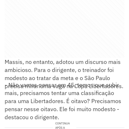
Massis, no entanto, adotou um discurso mais
ambicioso. Para o dirigente, o treinador foi
modesto ao tratar da meta e o São Paulo
- Não vamos pensar em 45, temos que subir
precisa mirar uma vaga na Copa Libertadores.
mais, precisamos tentar uma classificação
para uma Libertadores. É oitavo? Precisamos
pensar nesse oitavo. Ele foi muito modesto -
destacou o dirigente.
CONTINUA
APÓS A