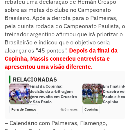
rebateu uma declaração de Hernán Crespo
sobre as metas do clube no Campeonato
Brasileiro. Após a derrota para o Palmeiras,
pela quinta rodada do Campeonato Paulista, o
treinador argentino afirmou que irá priorizar o
Brasileirão e indicou que o objetivo seria
alcançar os "45 pontos".
Depois da final da
Copinha, Massis concedeu entrevista e
apresentou uma visão diferente.
RELACIONADAS
Final da Copinha:
Em final inten
decisão da arbitragem
Cruzeiro venc
gera revolta em Cruzeiro
Paulo e é cam
x São Paulo
Copinha
Fora de Campo
Há 6 meses
Copinha
– Calendário com Palmeiras, Flamengo,