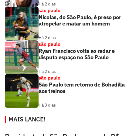
Há 2 dias
são paulo
Nicolas, do São Paulo, é preso por
atropelar e matar um homem
Há 2 dias
são paulo
Ryan Francisco volta ao radar e
disputa espaço no São Paulo
Há 2 dias
são paulo
São Paulo tem retorno de Bobadilla
aos treinos
Há 3 dias
MAIS LANCE!