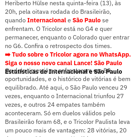
Heriberto Hülse nesta quinta-feira (13), às
20h, pela oitava rodada do Brasileirão,
quando
Internacional
e
São Paulo
se
enfrentam. O Tricolor está no G4 e quer
permanecer, enquanto o Colorado quer entrar
no G6. Confira o retrospecto dos times.
➡️ Tudo sobre o Tricolor agora no WhatsApp.
Siga o nosso novo canal Lance! São Paulo
Os dois times já se enfrentaram em 80
Estatísticas de Internacional e São Paulo
oportunidades, e o histórico de vitórias é bem
equilibrado. Até aqui, o São Paulo venceu 29
vezes, enquanto o Internacional triunfou 27
vezes, e outros 24 empates também
aconteceram. Só em duelos válidos pelo
Brasileirão foram 68, e o Tricolor Paulista leva
um pouco mais de vantagem: 28 vitórias, 20