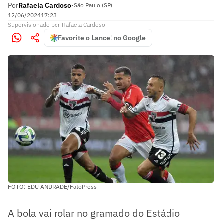
Por
Rafaela Cardoso
•
São Paulo (SP)
12/06/2024
17:23
Supervisionado
por
Rafaela Cardoso
Favorite o Lance! no Google
FOTO: EDU ANDRADE/FatoPress
A bola vai rolar no gramado do Estádio