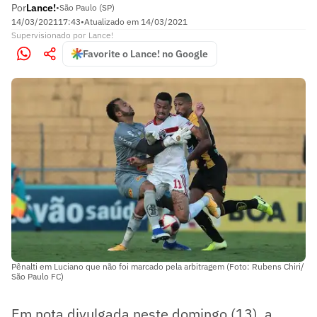
Por
Lance!
•
São Paulo (SP)
14/03/2021
17:43
•
Atualizado em
14/03/2021
Supervisionado
por
Lance!
Favorite o Lance! no Google
Pênalti em Luciano que não foi marcado pela arbitragem (Foto: Rubens Chiri/
São Paulo FC)
Em nota divulgada neste domingo (13), a