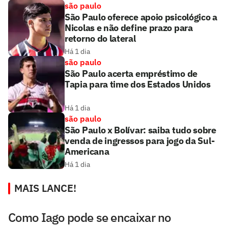
são paulo
São Paulo oferece apoio psicológico a
Nicolas e não define prazo para
retorno do lateral
Há 1 dia
são paulo
São Paulo acerta empréstimo de
Tapia para time dos Estados Unidos
Há 1 dia
são paulo
São Paulo x Bolívar: saiba tudo sobre
venda de ingressos para jogo da Sul-
Americana
Há 1 dia
MAIS LANCE!
Como Iago pode se encaixar no