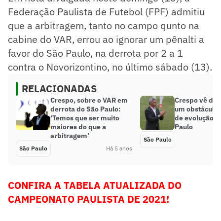
Federação Paulista de Futebol (FPF) admitiu
que a arbitragem, tanto no campo qunto na
cabine do VAR, errou ao ignorar um pênalti a
favor do São Paulo, na derrota por 2 a 1
contra o Novorizontino, no último sábado (13).
RELACIONADAS
Crespo, sobre o VAR em
Crespo vê der
derrota do São Paulo:
um obstáculo 
‘Temos que ser muito
de evolução d
maiores do que a
Paulo
arbitragem’
São Paulo
São Paulo
Há 5 anos
CONFIRA A TABELA ATUALIZADA DO
CAMPEONATO PAULISTA DE 2021!