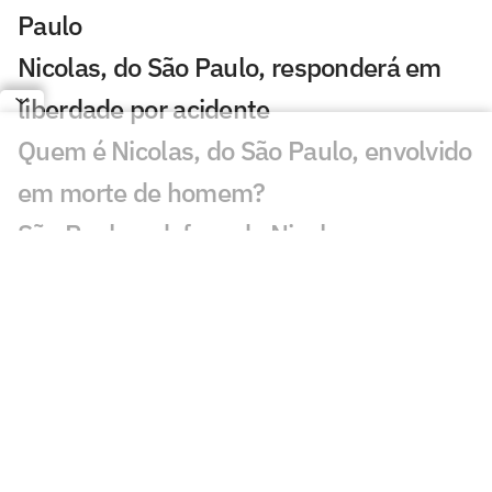
Paulo
Nicolas, do São Paulo, responderá em
liberdade por acidente
Quem é Nicolas, do São Paulo, envolvido
em morte de homem?
São Paulo e defesa de Nicolas se
manifestam sobre acidente
Nicolas, do São Paulo, é preso por
atropelar e matar um homem
Ryan Francisco volta ao radar e disputa
espaço no São Paulo
São Paulo tem retorno de Bobadilla aos