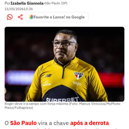
Por
Izabella Giannola
•
São Paulo (SP)
11/05/2026
13:26
Favorite o Lance! no Google
Roger deve ir a campo com força máxima (Foto: Marcus Viniccius/MyPhoto
Press/Folhapress)
O
São Paulo
vira a chave
após a derrota