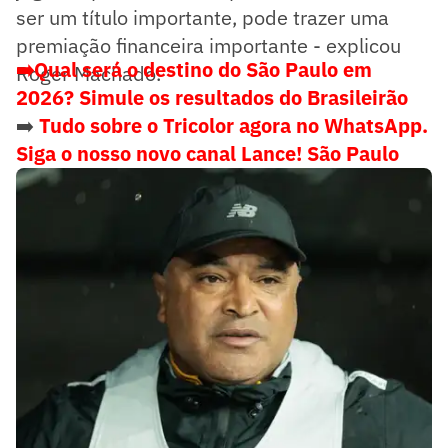
ser um título importante, pode trazer uma
premiação financeira importante - explicou
➡️Qual será o destino do São Paulo em
Roger Machado.
2026? Simule os resultados do Brasileirão
➡️
Tudo sobre o Tricolor agora no WhatsApp.
Siga o nosso novo canal Lance! São Paulo