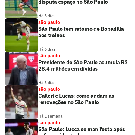
disputa espaço no São Paulo
Há 6 dias
são paulo
São Paulo tem retorno de Bobadilla
aos treinos
Há 6 dias
são paulo
Presidente do São Paulo acumula R$
28,4 milhões em dívidas
Há 6 dias
são paulo
Calleri e Lucas: como andam as
renovações no São Paulo
Há 1 semana
são paulo
São Paulo: Lucca se manifesta após