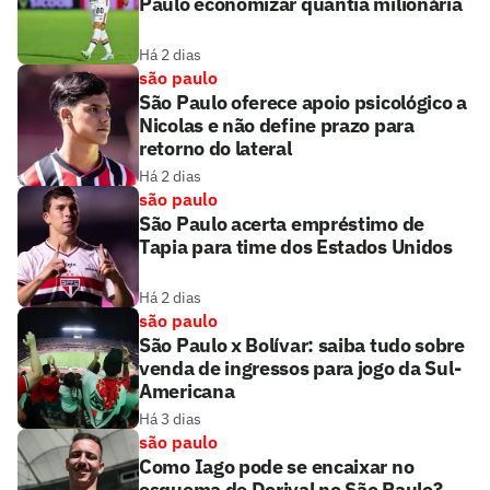
Paulo economizar quantia milionária
Há 2 dias
são paulo
São Paulo oferece apoio psicológico a
Nicolas e não define prazo para
retorno do lateral
Há 2 dias
são paulo
São Paulo acerta empréstimo de
Tapia para time dos Estados Unidos
Há 2 dias
são paulo
São Paulo x Bolívar: saiba tudo sobre
venda de ingressos para jogo da Sul-
Americana
Há 3 dias
são paulo
Como Iago pode se encaixar no
esquema de Dorival no São Paulo?