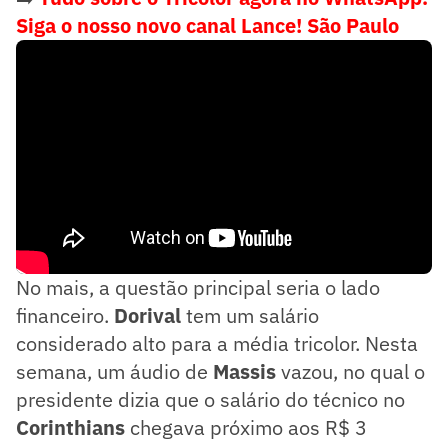
Siga o nosso novo canal Lance! São Paulo
No mais, a questão principal seria o lado
financeiro.
Dorival
tem um salário
considerado alto para a média tricolor. Nesta
semana, um áudio de
Massis
vazou, no qual o
presidente dizia que o salário do técnico no
Corinthians
chegava próximo aos R$ 3