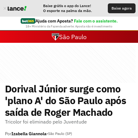
Baixe grátis o app do Lance!
Baixe agora
O esporte na palma da mão.
Ajuda com Aposta?
Fale com o assistente.
18+ Ministério da Fazenda adverte: Aposta não é investimento
São Paulo
Dorival Júnior surge como
'plano A' do São Paulo após
saída de Roger Machado
Tricolor foi eliminado pelo Juventude
Por
Izabella Giannola
•
São Paulo (SP)