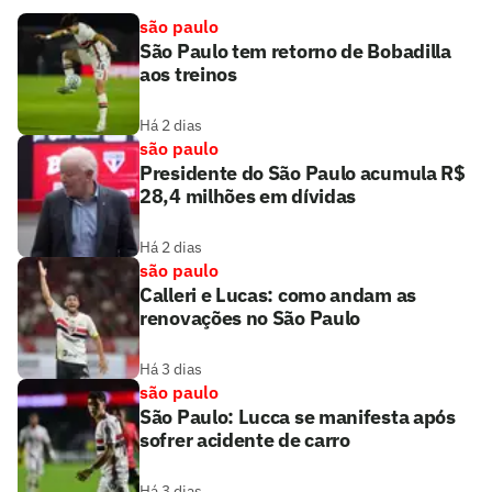
são paulo
São Paulo tem retorno de Bobadilla
aos treinos
Há 2 dias
são paulo
Presidente do São Paulo acumula R$
28,4 milhões em dívidas
Há 2 dias
são paulo
Calleri e Lucas: como andam as
renovações no São Paulo
Há 3 dias
são paulo
São Paulo: Lucca se manifesta após
sofrer acidente de carro
Há 3 dias