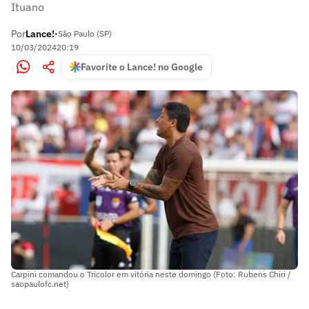
Ituano
Por
Lance!
•
São Paulo (SP)
10/03/2024
20:19
Favorite o Lance! no Google
Carpini comandou o Tricolor em vitória neste domingo (Foto: Rubens Chiri /
saopaulofc.net)