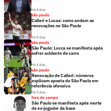
Há 4 dias
são paulo
Calleri e Lucas: como andam as
renovações no São Paulo
Há 4 dias
são paulo
São Paulo: Lucca se manifesta após
sofrer acidente de carro
Há 4 dias
são paulo
Renovação de Calleri: números
explicam aposta do São Paulo em
referência ofensiva
Há 5 dias
fora de campo
São Paulo se manifesta após morte
de ex-jogador da base