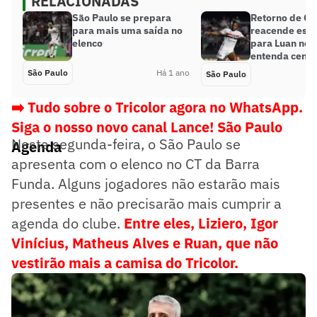
RELACIONADAS
São Paulo se prepara
Retorno de Cr
para mais uma saída no
reacende esp
elenco
para Luan no 
entenda cenár
São Paulo
Há 1 ano
São Paulo
➡️ Tudo sobre o Tricolor agora no WhatsApp.
Siga o nosso novo canal Lance! São Paulo
Nesta segunda-feira, o São Paulo se
Agenda
apresenta com o elenco no CT da Barra
Funda. Alguns jogadores não estarão mais
presentes e não precisarão mais cumprir a
agenda do clube.
Entre eles, Liziero, Igor
Vinícius, Matheus Alves e Ruan, que não
vestirão mais a camisa do Tricolor.