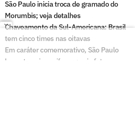
São Paulo inicia troca de gramado do
Morumbis; veja detalhes
Chaveamento da Sul-Americana: Brasil
tem cinco times nas oitavas
Em caráter comemorativo, São Paulo
lança terceiro uniforme; veja fotos
De carregador em canteiro de obras a
reforço do São Paulo: a trajetória de
Newton
São Paulo se aproxima de Iago Borduchi
para a lateral-esquerda
Julio Casares renuncia ao cargo de