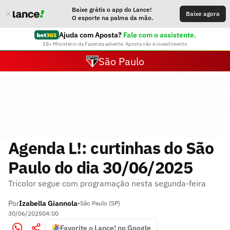
Baixe grátis o app do Lance!
Baixe agora
O esporte na palma da mão.
Ajuda com Aposta?
Fale com o assistente.
18+ Ministério da Fazenda adverte: Aposta não é investimento
São Paulo
Agenda L!: curtinhas do São
Paulo do dia 30/06/2025
Tricolor segue com programação nesta segunda-feira
Por
Izabella Giannola
•
São Paulo (SP)
30/06/2025
04:00
Favorite o Lance! no Google