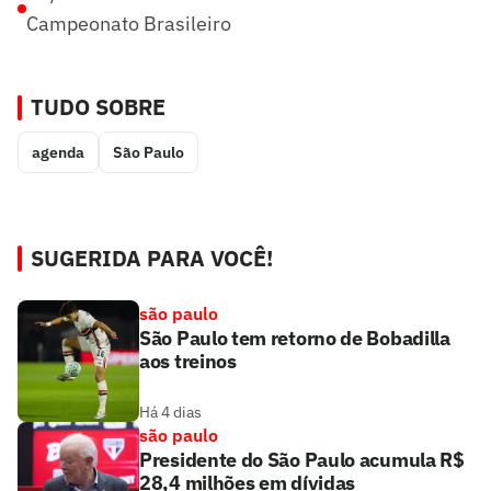
Campeonato Brasileiro
TUDO SOBRE
agenda
São Paulo
SUGERIDA PARA VOCÊ!
são paulo
São Paulo tem retorno de Bobadilla
aos treinos
Há 4 dias
são paulo
Presidente do São Paulo acumula R$
28,4 milhões em dívidas