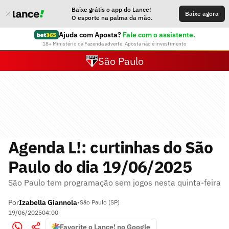
Baixe grátis o app do Lance!
Baixe agora
O esporte na palma da mão.
Ajuda com Aposta?
Fale com o assistente.
18+ Ministério da Fazenda adverte: Aposta não é investimento
São Paulo
Agenda L!: curtinhas do São
Paulo do dia 19/06/2025
São Paulo tem programação sem jogos nesta quinta-feira
Por
Izabella Giannola
•
São Paulo (SP)
19/06/2025
04:00
Favorite o Lance! no Google