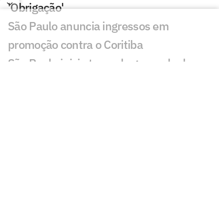
'Obrigação'
São Paulo anuncia ingressos em
promoção contra o Coritiba
São Paulo inicia troca de gramado do
Morumbis; veja detalhes
Chaveamento da Sul-Americana: Brasil
tem cinco times nas oitavas
Em caráter comemorativo, São Paulo
lança terceiro uniforme; veja fotos
De carregador em canteiro de obras a
reforço do São Paulo: a trajetória de
Newton