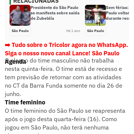
RELACIONADAS
Presidente do São Paulo
Sem férias: jo
se manifesta sobre saída
Paulo voltam 
de Zubeldía
durante reces
São Paulo
Há 1 ano
São Paulo
➡️ Tudo sobre o Tricolor agora no WhatsApp.
Siga o nosso novo canal Lance! São Paulo
O elenco do time masculino não trabalha
Agenda
nesta quinta-feira. O time está de recesso e
tem previsão de retornar com as atividades
no CT da Barra Funda somente no dia 26 de
junho.
Time feminino
O time feminino do São Paulo se reapresenta
após o jogo desta quarta-feira (16). Como
jogou em São Paulo, não terá nenhuma