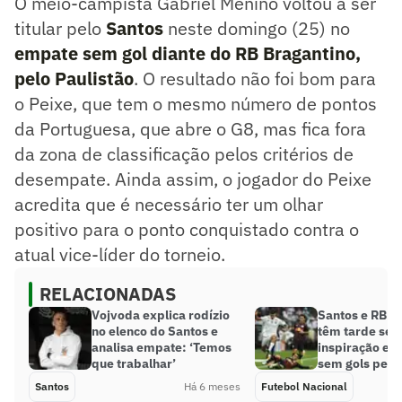
O meio-campista Gabriel Menino voltou a ser
titular pelo
Santos
neste domingo (25) no
empate sem gol diante do RB Bragantino,
pelo Paulistão
. O resultado não foi bom para
o Peixe, que tem o mesmo número de pontos
da Portuguesa, que abre o G8, mas fica fora
da zona de classificação pelos critérios de
desempate. Ainda assim, o jogador do Peixe
acredita que é necessário ter um olhar
positivo para o ponto conquistado contra o
atual vice-líder do torneio.
RELACIONADAS
Vojvoda explica rodízio
Santos e RB B
no elenco do Santos e
têm tarde se
analisa empate: ‘Temos
inspiração e
que trabalhar’
sem gols pelo 
Santos
Há 6 meses
Futebol Nacional