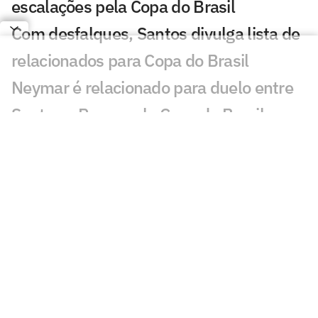
escalações pela Copa do Brasil
Com desfalques, Santos divulga lista de
relacionados para Copa do Brasil
Neymar é relacionado para duelo entre
Santos e Remo pela Copa do Brasil
Análise tática do Guffo: os destaques da
ida das oitavas da Copa do Brasil
Santos busca quebrar escrita fora de
casa para avançar na Copa do Brasil
Mauro Cezar critica possível ausência de
Neymar: 'Constrangedor'
Ketlen volta a marcar após maternidade,