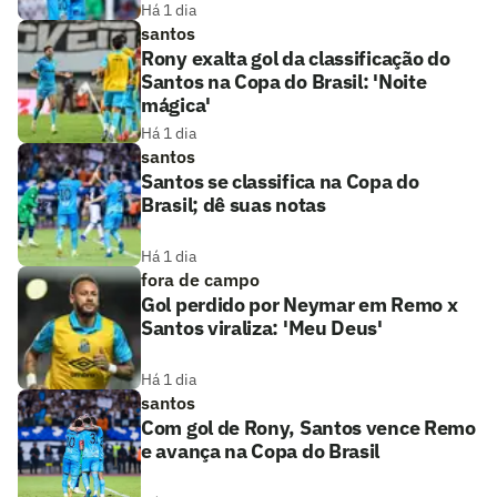
Há 1 dia
santos
Rony exalta gol da classificação do
Santos na Copa do Brasil: 'Noite
mágica'
Há 1 dia
santos
Santos se classifica na Copa do
Brasil; dê suas notas
Há 1 dia
fora de campo
Gol perdido por Neymar em Remo x
Santos viraliza: 'Meu Deus'
Há 1 dia
santos
Com gol de Rony, Santos vence Remo
e avança na Copa do Brasil