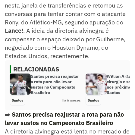
nesta janela de transferências e retomou as
conversas para tentar contar com o atacante
Rony, do Atlético-MG, segundo apuração do
Lance!
. A ideia da diretoria alvinegra é
compensar o espaço deixado por Guilherme,
negociado com o Houston Dynamo, do
Estados Unidos, recentemente.
RELACIONADAS
Santos precisa reajustar
Willian Arão 
a rota para não levar
cirurgia e ser
sustos no Campeonato
nos próximos 
Brasileiro
Santos
Santos
Há 6 meses
Santos
➡️
Santos precisa reajustar a rota para não
levar sustos no Campeonato Brasileiro
A diretoria alvinegra está lenta no mercado de