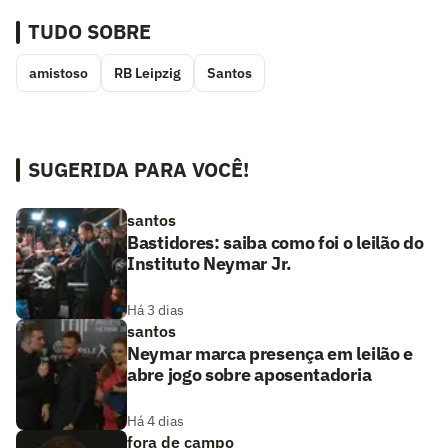
TUDO SOBRE
amistoso
RB Leipzig
Santos
SUGERIDA PARA VOCÊ!
santos
Bastidores: saiba como foi o leilão do
Instituto Neymar Jr.
Há 3 dias
santos
Neymar marca presença em leilão e
abre jogo sobre aposentadoria
Há 4 dias
fora de campo