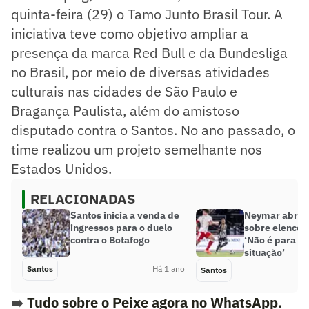
quinta-feira (29) o Tamo Junto Brasil Tour. A
iniciativa teve como objetivo ampliar a
presença da marca Red Bull e da Bundesliga
no Brasil, por meio de diversas atividades
culturais nas cidades de São Paulo e
Bragança Paulista, além do amistoso
disputado contra o Santos. No ano passado, o
time realizou um projeto semelhante nos
Estados Unidos.
RELACIONADAS
Santos inicia a venda de
Neymar abre o
ingressos para o duelo
sobre elenco 
contra o Botafogo
‘Não é para es
situação’
Santos
Há 1 ano
Santos
➡️
Tudo sobre o Peixe agora no WhatsApp.