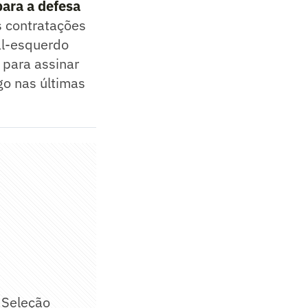
para a defesa
s contratações
al-esquerdo
 para assinar
go nas últimas
 Seleção