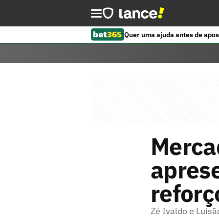
Quer uma ajuda antes de apos
Merca
aprese
reforç
Zé Ivaldo e Luis