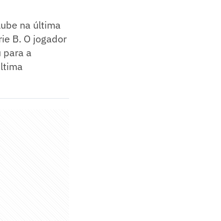
lube na última
ie B. O jogador
 para a
última