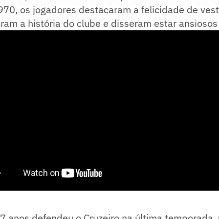
970, os jogadores destacaram a felicidade de vest
aram a história do clube e disseram estar ansiosos 
27 anos defendeu o Cruzeiro na última temporada.