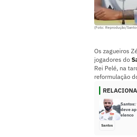
(Foto: Reprodução/Santo
Os zagueiros Z
jogadores do
S
Rei Pelé, na ta
reformulação d
RELACION
Santos:
deve ap
elenco
Santos