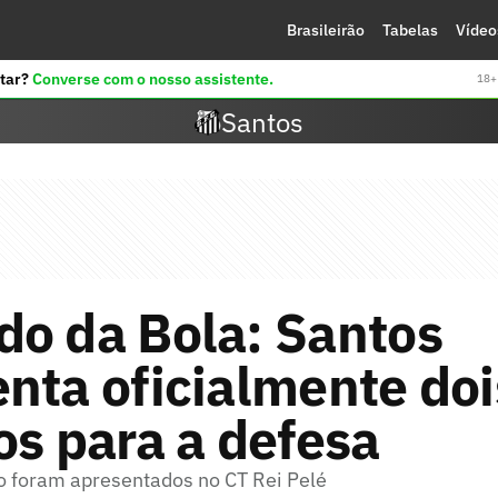
Brasileirão
Tabelas
Vídeo
tar?
Converse com o nosso assistente.
18+ 
Santos
do da Bola: Santos
nta oficialmente doi
os para a defesa
ão foram apresentados no CT Rei Pelé