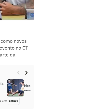
e como novos
 evento no CT
parte da
cia
Mercado da bola: Santos tem
semana com reforços e Paulistão
1 ano
Santos
Há 1 ano