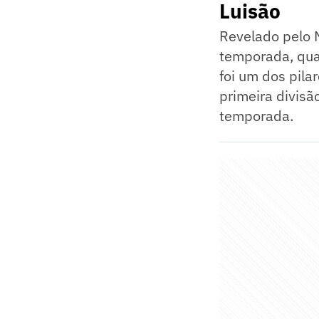
Luisão
Revelado pelo N
temporada, qua
foi um dos pila
primeira divisã
temporada.