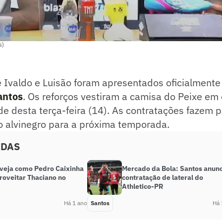
s)
é Ivaldo e Luisão foram apresentados oficialment
antos
. Os reforços vestiram a camisa do Peixe em
rde desta terça-feira (14). As contratações fazem 
o alvinegro para a próxima temporada.
ADAS
 veja como Pedro Caixinha
Mercado da Bola: Santos anun
roveitar Thaciano no
contratação de lateral do
Athletico-PR
Há 1 ano
Santos
Há 