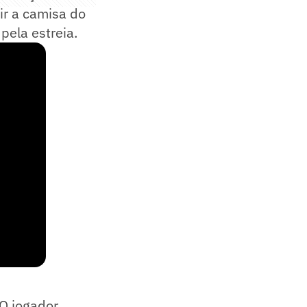
ir a camisa do
pela estreia.
 O jogador