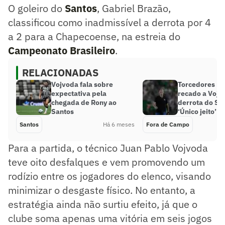
O goleiro do
Santos
, Gabriel Brazão,
classificou como inadmissível a derrota por 4
a 2 para a Chapecoense, na estreia do
Campeonato Brasileiro
.
RELACIONADAS
Vojvoda fala sobre
Torcedores 
expectativa pela
recado a Vojv
chegada de Rony ao
derrota do Sa
Santos
‘Único jeito’
Santos
Há 6 meses
Fora de Campo
Para a partida, o técnico Juan Pablo Vojvoda
teve oito desfalques e vem promovendo um
rodízio entre os jogadores do elenco, visando
minimizar o desgaste físico. No entanto, a
estratégia ainda não surtiu efeito, já que o
clube soma apenas uma vitória em seis jogos