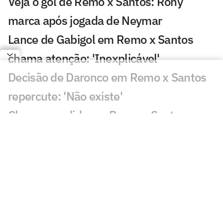
Veja o gol de Remo x Santos: Rony
marca após jogada de Neymar
Lance de Gabigol em Remo x Santos
chama atenção: 'Inexplicável'
Decisão de Daronco em Remo x Santos
repercute: 'Não existe'
Chance perdida em Remo x Santos
viraliza: 'Mal demais'
Decisão de Cuca sobre Neymar em
Remo x Santos viraliza: 'Parabéns'
Santos busca classificação na Copa do
Brasil diante do Remo; Neymar titular?