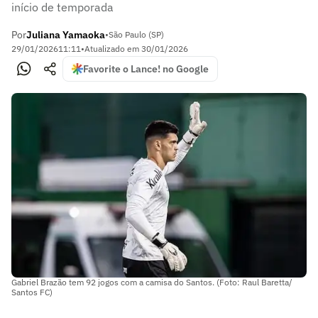
início de temporada
Por
Juliana Yamaoka
•
São Paulo (SP)
29/01/2026
11:11
•
Atualizado em
30/01/2026
Favorite o Lance! no Google
Gabriel Brazão tem 92 jogos com a camisa do Santos. (Foto: Raul Baretta/
Santos FC)