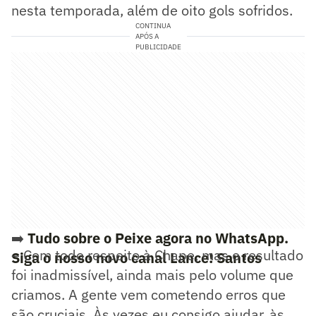
nesta temporada, além de oito gols sofridos.
CONTINUA
APÓS A
PUBLICIDADE
➡️
Tudo sobre o Peixe agora no WhatsApp.
– Com todo respeito à Chape, mas o resultado
Siga o nosso novo canal Lance! Santos
foi inadmissível, ainda mais pelo volume que
criamos. A gente vem cometendo erros que
são cruciais. Às vezes eu consigo ajudar, às