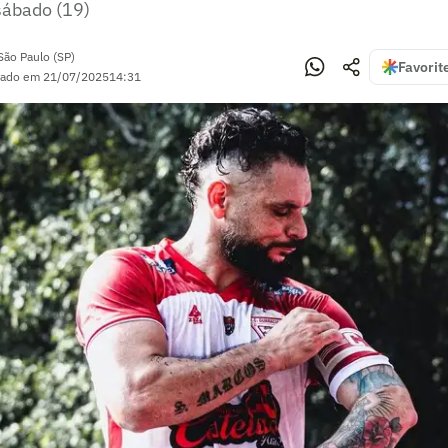
ábado (19)
São Paulo (SP)
Favorit
zado em
21/07/2025
14:31