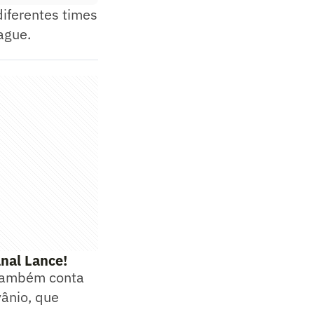
diferentes times
ague.
nal Lance!
 também conta
vânio, que