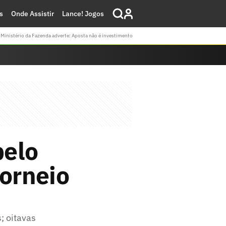
s
Onde Assistir
Lance! Jogos
Ministério da Fazenda adverte: Aposta não é investimento
pelo
torneio
; oitavas