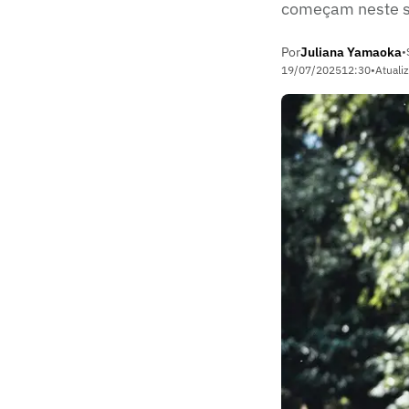
começam neste s
Por
Juliana Yamaoka
•
19/07/2025
12:30
•
Atuali