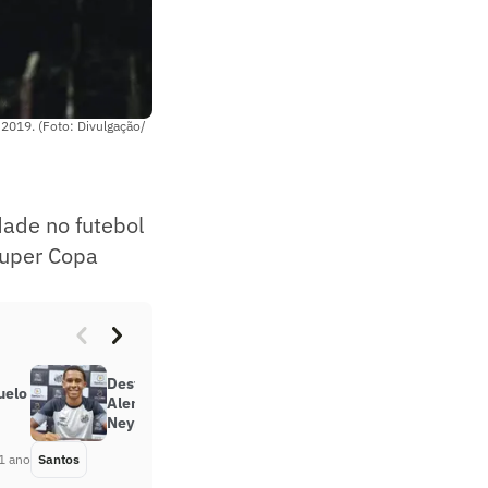
2019. (Foto: Divulgação/
dade no futebol
Super Copa
Destaque do Sub-20 do Santos,
uelo
Alencar sonha em jogar com
Neymar: ‘Um gênio’
1 ano
Santos
Há 1 ano