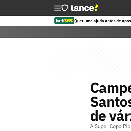
Quer uma ajuda antes de apos
Campe
Santos
de vár
A Super Copa Pi