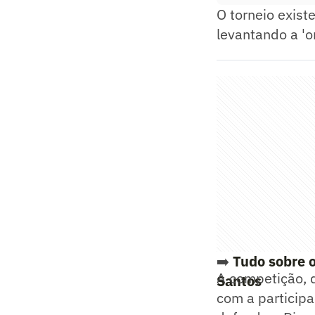
O torneio exist
levantando a 'o
➡️
Tudo sobre o
A competição, 
Santos
com a participa