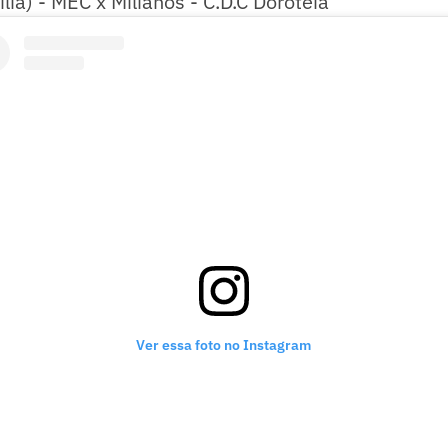
lia) - MEC x Milianos - C.D.C Dorotéia
Ver essa foto no Instagram