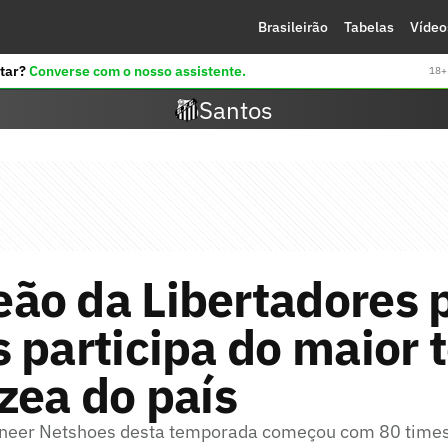
Brasileirão
Tabelas
Vídeo
tar?
Converse com o nosso assistente.
18+ 
Santos
ão da Libertadores 
 participa do maior 
zea do país
oneer Netshoes desta temporada começou com 80 times