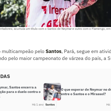
bertadores; acumula um título com o Santos de Neymar e outro com o Flamengo, em 
to multicampeão pelo
Santos
, Pará, segue em ativi
ando pelo maior campeonato de várzea do país, a 
ADAS
mar, Santos encerra a
O que esperar de Neymar no d
ção para o duelo contra o
entre o Santos e o Mirassol?
l
Há 1 ano
Santos
Há 