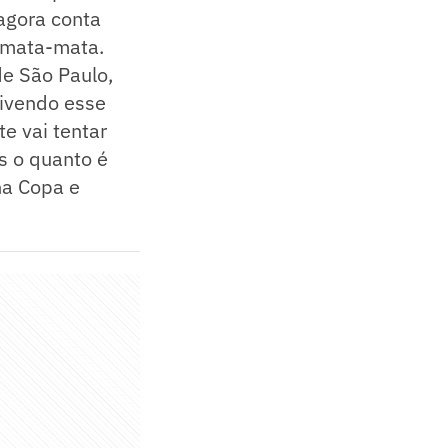
 agora conta
 mata-mata.
e São Paulo,
vivendo esse
e vai tentar
s o quanto é
na Copa e