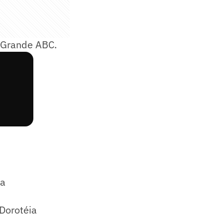
o Grande ABC.
ia
 Dorotéia