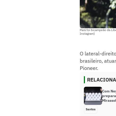
Pará foi bicampeão da Li
Instagram)
O lateral-direi
brasileiro, atu
Pioneer.
RELACION
Com Ney
prepara
Mirasso
Santos