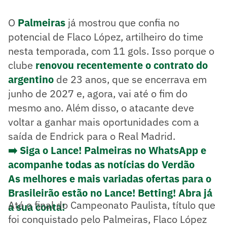
O
Palmeiras
já mostrou que confia no
potencial de Flaco López, artilheiro do time
nesta temporada, com 11 gols. Isso porque o
clube
renovou recentemente o contrato do
argentino
de 23 anos, que se encerrava em
junho de 2027 e, agora, vai até o fim do
mesmo ano. Além disso, o atacante deve
voltar a ganhar mais oportunidades com a
saída de Endrick para o Real Madrid.
➡️ Siga o Lance! Palmeiras no WhatsApp e
acompanhe todas as notícias do Verdão
As melhores e mais variadas ofertas para o
Brasileirão estão no Lance! Betting! Abra já
Até o final do Campeonato Paulista, título que
a sua conta!
foi conquistado pelo Palmeiras, Flaco López