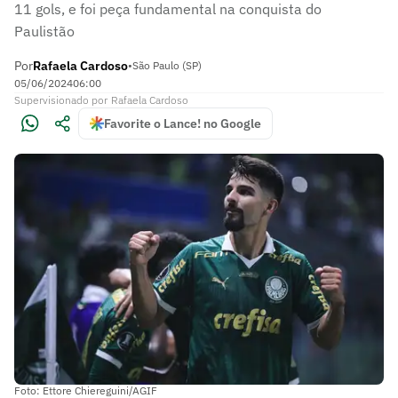
11 gols, e foi peça fundamental na conquista do
Paulistão
Por
Rafaela Cardoso
•
São Paulo (SP)
05/06/2024
06:00
Supervisionado
por
Rafaela Cardoso
Favorite o Lance! no Google
Foto: Ettore Chiereguini/AGIF