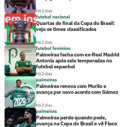
Há 2 dias
futebol nacional
Quartas de final da Copa do Brasil:
veja os times classificados
Há 2 dias
futebol feminino
Palmeiras fecha com ex-Real Madrid
Antonia após seis temporadas no
futebol espanhol
Há 2 dias
palmeiras
Palmeiras renova com Murilo e
avança por novo acordo com Gómez
Há 2 dias
palmeiras
Palmeiras perde quando pode,
avança na Copa do Brasil e vê Flaco