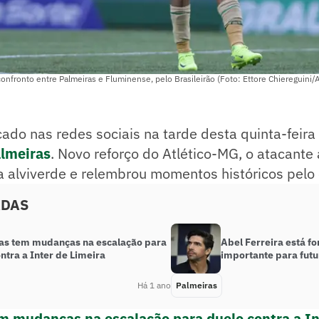
nfronto entre Palmeiras e Fluminense, pelo Brasileirão (Foto: Ettore Chiereguini/
ado nas redes sociais na tarde desta quinta-feira
lmeiras
. Novo reforço do Atlético-MG, o atacante
a alviverde e relembrou momentos históricos pelo 
ADAS
as tem mudanças na escalação para
Abel Ferreira está fo
ntra a Inter de Limeira
importante para futu
Há 1 ano
Palmeiras
m mudanças na escalação para duelo contra a In