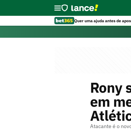
Quer uma ajuda antes de apos
Rony 
em mei
Atlét
Atacante é o novo