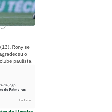
AGIF)
 (13), Rony se
 agradeceu o
clube paulista.
ra de jogo
ro do Palmeiras
Há 1 ano
ter de Limeira