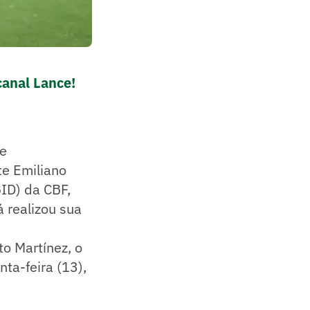
canal Lance!
de
te Emiliano
BID) da CBF,
 realizou sua
o Martínez, o
nta-feira (13),