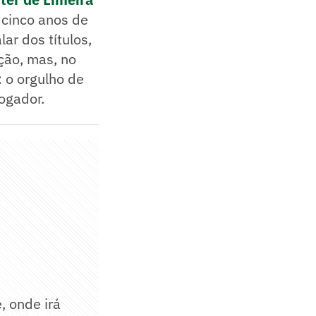
cinco anos de
ar dos títulos,
ção, mas, no
 o orgulho de
jogador.
, onde irá