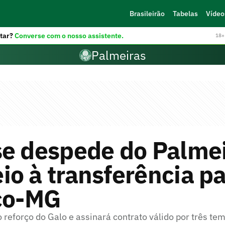
Brasileirão
Tabelas
Vídeo
tar?
Converse com o nosso assistente.
18+ 
Palmeiras
se despede do Palme
o à transferência pa
ico-MG
 reforço do Galo e assinará contrato válido por três t