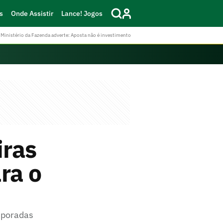
s
Onde Assistir
Lance! Jogos
Ministério da Fazenda adverte: Aposta não é investimento
iras
ra o
emporadas