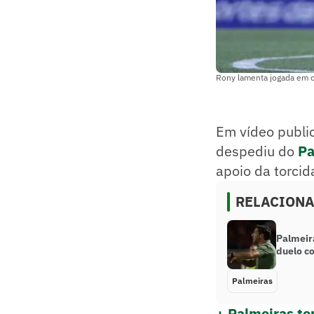
Rony lamenta jogada em co
Em vídeo public
despediu do
Pa
apoio da torcid
RELACION
Palmeir
duelo co
Palmeiras
+ Palmeiras te